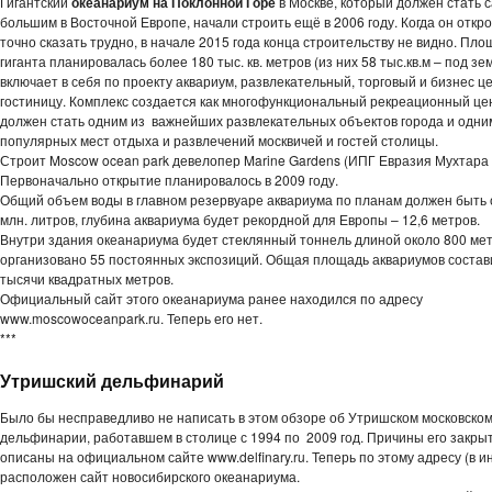
Гигантский
океанариум на Поклонной Горе
в Москве, который должен стать 
большим в Восточной Европе, начали строить ещё в 2006 году. Когда он откро
точно сказать трудно, в начале 2015 года конца строительству не видно. Пло
гиганта планировалась более 180 тыс. кв. метров (из них 58 тыс.кв.м – под зе
включает в себя по проекту аквариум, развлекательный, торговый и бизнес ц
гостиницу. Комплекс создается как многофункциональный рекреационный це
должен стать одним из важнейших развлекательных объектов города и одни
популярных мест отдыха и развлечений москвичей и гостей столицы.
Строит Moscow ocean park девелопер Marine Gardens (ИПГ Евразия Мухтара 
Первоначально открытие планировалось в 2009 году.
Общий объем воды в главном резервуаре аквариума по планам должен быть 
млн. литров, глубина аквариума будет рекордной для Европы – 12,6 метров.
Внутри здания океанариума будет стеклянный тоннель длиной около 800 мет
организовано 55 постоянных экспозиций. Общая площадь аквариумов состав
тысячи квадратных метров.
Официальный сайт этого океанариума ранее находился по адресу
www.moscowoceanpark.ru. Теперь его нет.
***
Утришский дельфинарий
Было бы несправедливо не написать в этом обзоре об Утришском московско
дельфинарии, работавшем в столице с 1994 по 2009 год. Причины его закры
описаны на официальном сайте www.delfinary.ru. Теперь по этому адресу (в и
расположен сайт новосибирского океанариума.