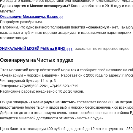
Но ведь это далеко не все представители подводного и "околоводного" мира...
Где находятся в Москве океанариумы?
Как они работают в 2018 году и скол
билеты?
Океанариум-Москвариум. Важно >>
Попробуем разобраться.
Напомним, что однозначного толкования понятия
«океанариум»
нет. Так мог
называться и публичные морские аквариумы и всевозможные парки морских
млекопитающих.
УНИКАЛЬНЫЙ МУЗЕЙ РЫБ на ВДНХ >>>
- закрылся, но интересное видео.
Океанариум на Чистых прудах
Этот московский центр обитателей моря так и сообщает своё название на са
«Океанариум – морской аквариум». Работает он с 2000 года по адресу: г. Мос
Чистопрудный бульвар 14, стр. 3
Телефоны: +7(495)623-2261, +7(495)623-1719
Расписание работы: ежедневно с 10 до 20 часов.
Общая площадь «
Океанариума на Чистых
» составляет более 800 кв.метров.
представлено более тысячи видов рыб и морских беспозвоночных со всех мо
Добраться до этого океанариума очень просто, особенно из нашего района 
находится в шаговой доступности от метро «Чистые пруды».
Цена билета в океанариум 400 рублей, для детей до 12 лет и студентов – 250