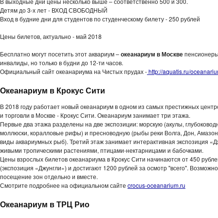
В выходные дни цены несколько выше – соответственно 500 и 300.
Детям до 3-х лет - ВХОД СВОБОДНЫЙ
Вход в будние дни для студентов по студенческому билету - 250 рублей
Цены билетов, актуально - май 2018
Бесплатно могут посетить этот аквариум –
океанариум в Москве
пенсионеры
инвалиды, но только в будни до 12-ти часов.
Официальный сайт океанариума на Чистых прудах -
http://aquatis.ru/oceanari
Океанариум в Крокус Сити
В 2018 году работает новый океанариум в одном из самых престижных центр
и торговли в Москве - Крокус Сити. Океанариум занимает три этажа.
Первые два этажа разделены на две экспозиции: морскую (акулы, глубоково
моллюски, коралловые рифы) и пресноводную (рыбы реки Волга, Дон, Амазон
виды аквариумных рыб). Третий этаж занимает интерактивная экспозиция «Д
живыми тропическими растениями, птицами-нектарницами и бабочками.
Цены взрослых билетов океанариума в Крокус Сити начинаются от 450 рубле
(экспозиция «Джунгли») и достигают 1200 рублей за осмотр "всего". Возможно
посещение зон отдельно и вместе.
Смотрите подробнее на официальном сайте
crocus-oceanarium.ru
Океанариум в ТРЦ Рио