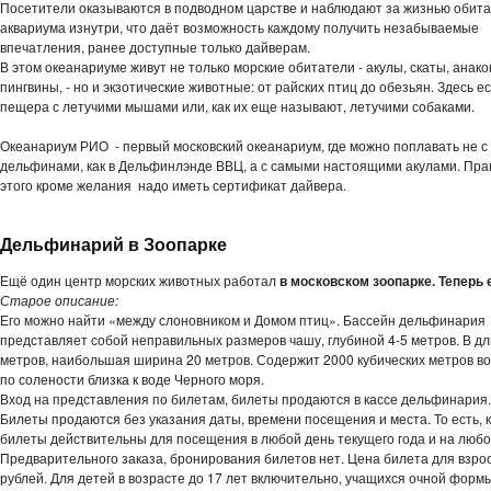
Посетители оказываются в подводном царстве и наблюдают за жизнью обит
аквариума изнутри, что даёт возможность каждому получить незабываемые
впечатления, ранее доступные только дайверам.
В этом океанариуме живут не только морские обитатели - акулы, скаты, анако
пингвины, - но и экзотические животные: от райских птиц до обезьян. Здесь е
пещера с летучими мышами или, как их еще называют, летучими собаками.
Океанариум РИО - первый московский океанариум, где можно поплавать не с
дельфинами, как в Дельфинлэнде ВВЦ, а с самыми настоящими акулами. Пра
этого кроме желания надо иметь сертификат дайвера.
Дельфинарий в Зоопарке
Ещё один центр морских животных работал
в московском зоопарке. Теперь е
Старое описание:
Его можно найти «между слоновником и Домом птиц». Бассейн дельфинария
представляет собой неправильных размеров чашу, глубиной 4-5 метров. В д
метров, наибольшая ширина 20 метров. Содержит 2000 кубических метров в
по солености близка к воде Черного моря.
Вход на представления по билетам, билеты продаются в кассе дельфинария.
Билеты продаются без указания даты, времени посещения и места. То есть,
билеты действительны для посещения в любой день текущего года и на любо
Предварительного заказа, бронирования билетов нет. Цена билета для взро
рублей. Для детей в возрасте до 17 лет включительно, учащихся очной форм