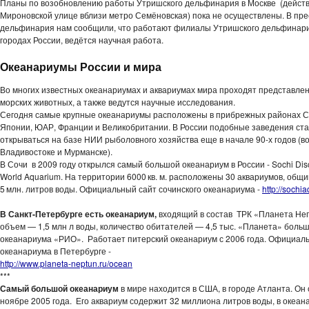
Планы по возобновлению работы Утришского дельфинария в Москве (действ
Мироновской улице вблизи метро Семёновская) пока не осуществлены. В пре
дельфинария нам сообщили, что работают филиалы Утришского дельфинари
городах России, ведётся научная работа.
Океанариумы России и мира
Во многих известных океанариумах и аквариумах мира проходят представле
морских животных, а также ведутся научные исследования.
Сегодня самые крупные океанариумы расположены в прибрежных районах 
Японии, ЮАР, Франции и Великобритании. В России подобные заведения ст
открываться на базе НИИ рыболовного хозяйства еще в начале 90-х годов (в
Владивостоке и Мурманске).
В Сочи в 2009 году открылся самый большой океанариум в России - Sochi Dis
World Aquarium. На территории 6000 кв. м. расположены 30 аквариумов, общ
5 млн. литров воды. Официальный сайт сочинского океанариума -
http://sochi
В Санкт-Петербурге есть океанариум,
входящий в состав ТРК «Планета Неп
объем — 1,5 млн л воды, количество обитателей — 4,5 тыс. «Планета» боль
океанариума «РИО». Работает питерский океанариум с 2006 года. Официал
океанариума в Петербурге -
http://www.planeta-neptun.ru/ocean
***
Самый большой океанариум
в мире находится в США, в городе Атланта. Он 
ноябре 2005 года. Его аквариум содержит 32 миллиона литров воды, в океан