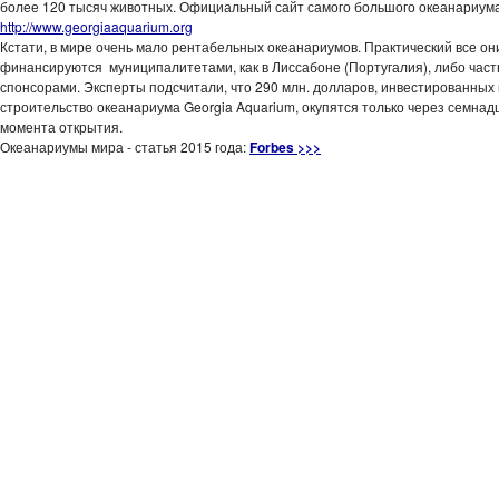
более 120 тысяч животных. Официальный сайт самого большого океанариума
http://www.georgiaaquarium.org
Кстати, в мире очень мало рентабельных океанариумов. Практический все он
финансируются муниципалитетами, как в Лиссабоне (Португалия), либо час
спонсорами. Эксперты подсчитали, что 290 млн. долларов, инвестированных 
строительство океанариума Georgia Aquarium, окупятся только через семнадц
момента открытия.
Океанариумы мира - статья 2015 года:
Forbes >>>