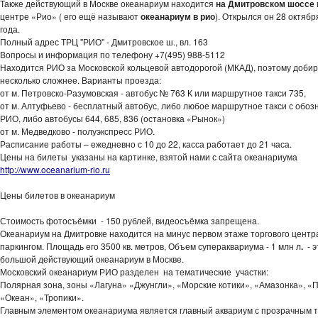
Также действующий в Москве океанариум находится
на Дмитровском шоссе
центре «Рио» ( его ещё называют
океанариум в рио
). Открылся он 28 октябр
года.
Полный адрес ТРЦ "РИО" - Дмитровское ш., вл. 163
Вопросы и информация по телефону +7(495) 988-5112
Находится РИО за Московской кольцевой автодорогой (МКАД), поэтому добир
несколько сложнее. Варианты проезда:
от м. Петровско-Разумовская - автобус № 763 К или маршрутное такси 735,
от м. Алтуфьево - бесплатный автобус, либо любое маршрутное такси с обо
РИО, либо автобусы 644, 685, 836 (остановка «Рынок»)
от м. Медведково - полуэкспресс РИО.
Расписание работы – ежедневно с 10 до 22, касса работает до 21 часа.
Цены на билеты указаны на картинке, взятой нами с сайта океанариума
http://www.oceanarium-rio.ru
Цены билетов в океанариум
Стоимость фотосъёмки - 150 рублей, видеосъёмка запрещена.
Океанариум на Дмитровке находится на минус первом этаже торгового центра
паркингом. Площадь его 3500 кв. метров, Объем супераквариума - 1 млн л
.
- э
большой действующий океанариум в Москве.
Московский океанариум РИО разделен на тематические участки:
Полярная зона, зоны «Лагуна» «Джунгли», «Морские котики», «Амазонка», «
«Океан», «Тропики».
Главным элементом океанариума является главный аквариум с прозрачным 