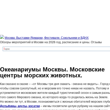
Москва: Выставки-Ярмарки, Фестивали. Сокольники и ВДНХ
Обзоры мероприятий в Москве на 2026 год, расписание и цены. Отзывы
Океанариумы Москвы. Московские
центры морских животных.
Как сказано в сказке – «от Москвы три дня скакать - океана не видать». Город
чтобы совсем сухопутный, но и морским его точно никак не назвать. Потому и
устремляются московские жители каждый туристический сезон к самым разн
того самого Мирового океана, из которого когда-то родилась жизнь на Земле.
Но можно ли тут, в Москве, познакомиться с жизнью обитателей морских глуб
Дельфины, акулы, косатки
– им мы посвятили целую рубрику на нашем сайт