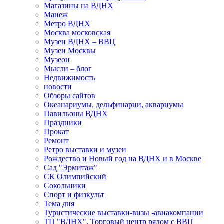
Магазины на ВДНХ
Манеж
Метро ВДНХ
Москва московская
Музеи ВДНХ – ВВЦ
Музеи Москвы
Музеон
Мысли – блог
Недвижимость
новости
Обзоры сайтов
Океанариумы, дельфинарии, аквариумы
Павильоны ВДНХ
Праздники
Прокат
Ремонт
Ретро выставки и музеи
Рождество и Новый год на ВДНХ и в Москве
Сад "Эрмитаж"
СК Олимпийский
Сокольники
Спорт и физкульт
Тема дня
Туристические выставки-визы -авиакомпании
ТЦ "ВДНХ". Торговый центр рядом с ВВЦ