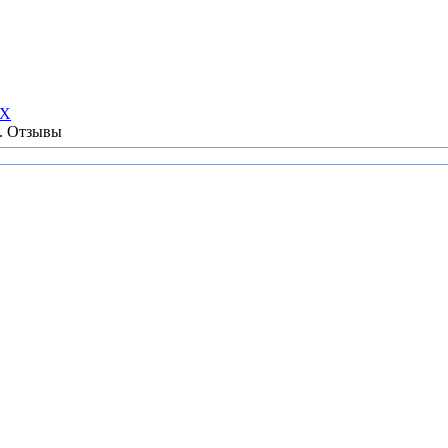
НХ
ы. Отзывы