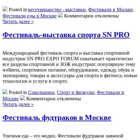
Posted in
вегетарианство - выставки
,
Фестивали в Москве
,
к
Фестивали еды в Москве
Комментарии
отключены
записи
Читать далее »
Вегетарианские
выставки
Фестиваль-выставка спорта SN PRO
и
фестивали
в
Международный фестиваль спорта и выставка спортивной
Москве
индустрии SN PRO EXPO FORUM охватывает практически
все разделы спортивной и ЗОЖ индустрии: популярную тему
wellness, спортивное питание, оборудование, одежду, обувь и
экипировку, товары и аксессуары для спорта и фитнеса, новые
технологии и услуги в спорте.
Posted in
Сокольники
,
Спорт и физкульт
,
Фестивали в
к
Москве
Комментарии
отключены
записи
Читать далее »
Фестиваль-
выставка
Фестиваль фудтраков в Москве
спорта
SN
PRO
Уличная еда – это модно. Фестивали фудтраков лавиной