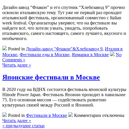
Дизайн-завод “Флакон” и его спутник “Хлебозавод 9” прочно
освоили итальянскую тему. Тут уже не первый раз проходит
итальянский фестиваль, организованный совместно с Italian
week festival. Организаторы уверяют, что на фестивале вы
найдете всё, что хотели узнать, увидеть, попробовать
итальянского, самого настоящего, самого лучшего, вкусного и
необычного.
Posted in
Дизайн-завод "Флакон"&Хлебозавод 9
,
Италия в
Москве
,
Фестивали еды в Москве
,
Ярмарки в Москве
No
Comments »
Читать далее »
Японские фестивали в Москве
В 2020 году на ВДНХ состоится фестиваль японской культуры
Hinode Power Japan. Фестиваль Японии проходит в павильоне
75. Его основная миссия — содействовать развитию
культурных связей между Россией и Японией.
к
Posted in
Фестивали в Москве
Комментарии
отключены
записи
Читать далее »
Японские
« предыдущие статьи