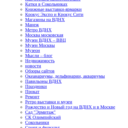
Катки в Сокольниках
Книжные выставки-ярмарки
Крокус Экспо и Крокус Сити
Магазины на ВДНХ
Манеж
Метро ВДНХ
Москва московская
Музеи ВДНХ – ВВЦ
Музеи Москвы
Музеон
Мысли – блог
Недвижимость
новости
Обзоры сайтов
Океанариумы, дельфинарии, аквариумы
Павильоны ВДНХ
Праздники
Прокат
Ремонт
Ретро выставки и музеи
Рождество и Новый год на ВДНХ и в Москве
Сад "Эрмитаж"
СК Олимпийский
Сокольники
Спорт и физкульт