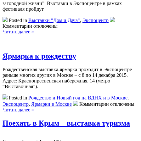
загородной жизни”. Выставки в Экспоцентре в рамках
фестиваля пройдут
Posted in
Выставки "Дом и Дача"
,
Экспоцентр
к
Комментарии
отключены
записи
Читать далее »
Фестиваль
загородной
жизни
Ярмарка к рождеству
Рождественская выставка-ярмарка проходит в Экспоцентре
раньше многих других в Москве – с 8 по 14 декабря 2015.
Адрес: Краснопресненская набережная, 14 (метро
“Выставочная”).
Posted in
Рождество и Новый год на ВДНХ и в Москве
,
к
Экспоцентр
,
Ярмарки в Москве
Комментарии
отключены
записи
Читать далее »
Ярмарка
к
Поехать в Крым – выставка туризма
рождеству