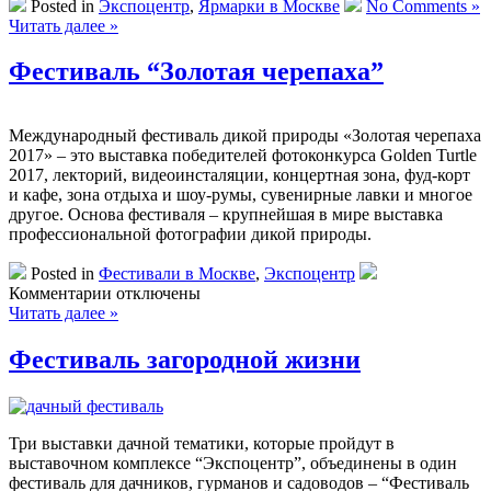
Posted in
Экспоцентр
,
Ярмарки в Москве
No Comments »
Читать далее »
Фестиваль “Золотая черепаха”
Международный фестиваль дикой природы «Золотая черепаха
2017» – это выставка победителей фотоконкурса Golden Turtle
2017, лекторий, видеоинсталяции, концертная зона, фуд-корт
и кафе, зона отдыха и шоу-румы, сувенирные лавки и многое
другое. Основа фестиваля – крупнейшая в мире выставка
профессиональной фотографии дикой природы.
Posted in
Фестивали в Москве
,
Экспоцентр
к
Комментарии
отключены
записи
Читать далее »
Фестиваль
“Золотая
Фестиваль загородной жизни
черепаха”
Три выставки дачной тематики, которые пройдут в
выставочном комплексе “Экспоцентр”, объединены в один
фестиваль для дачников, гурманов и садоводов – “Фестиваль