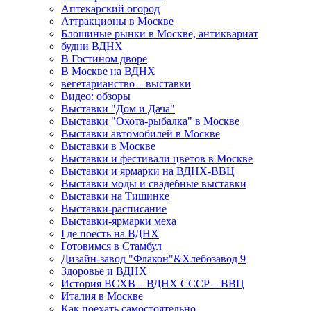
Аптекарский огород
Аттракционы в Москве
Блошиные рынки в Москве, антиквариат
будни ВДНХ
В Гостином дворе
В Москве на ВДНХ
вегетарианство – выставки
Видео: обзоры
Выставки "Дом и Дача"
Выставки "Охота-рыбалка" в Москве
Выставки автомобилей в Москве
Выставки в Москве
Выставки и фестивали цветов в Москве
Выставки и ярмарки на ВДНХ-ВВЦ
Выставки моды и свадебные выставки
Выставки на Тишинке
Выставки-расписание
Выставки-ярмарки меха
Где поесть на ВДНХ
Готовимся в Стамбул
Дизайн-завод "Флакон"&Хлебозавод 9
Здоровье и ВДНХ
История ВСХВ – ВДНХ СССР – ВВЦ
Италия в Москве
Как поехать самостоятельно