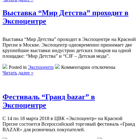
Выставка
“CJF
Выставка “Мир Детства” проходит в
–
Экспоцентре
Детская
мода”
в
Экспоцентре
Выставка “Мир Детства” проходит в Экспоцентре на Красной
Пресне в Москве. Экспоцентр одновременно принимает две
крупнейшие выставки индустрии детских товаров на одной
площадке: “Мир Детства” и “CJF – Детская мода”.
к
Posted in
Экспоцентр
Комментарии
отключены
записи
Читать далее »
Выставка
“Мир
Детства”
проходит
Фестиваль “Гранд bazar” в
в
Экспоцентре
Экспоцентре
С 14 по 18 марта 2018 в ЦВК «Экспоцентр» на Красной
Пресне состоится Всероссийский торговый фестиваль «Гранд
BAZAR» для розничных покупателей.