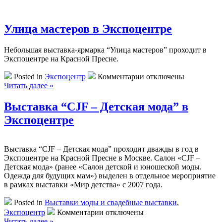
“Аптека”
в
Экспоцентре
Улица мастеров в Экспоцентре
Небольшая выставка-ярмарка “Улица мастеров” проходит в
Экспоцентре на Красной Пресне.
к
Posted in
Экспоцентр
Комментарии
отключены
записи
Читать далее »
Улица
мастеров
Выставка “CJF – Детская мода” в
в
Экспоцентре
Экспоцентре
Выставка “CJF – Детская мода” проходит дважды в год в
Экспоцентре на Красной Пресне в Москве. Салон «CJF –
Детская мода» (ранее «Салон детской и юношеской моды.
Одежда для будущих мам») выделен в отдельное мероприятие
в рамках выставки «Мир детства» с 2007 года.
Posted in
Выставки моды и свадебные выставки
,
к
Экспоцентр
Комментарии
отключены
записи
Читать далее »