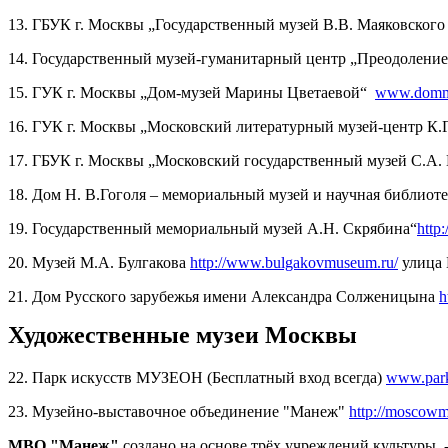
13. ГБУК г. Москвы „Государственный музей В.В. Маяковског
14. Государственный музей-гуманитарный центр „Преодоление
15. ГУК г. Москвы „Дом-музей Марины Цветаевой“
www.domm
16. ГУК г. Москвы „Московский литературный музей-центр К.Г
17. ГБУК г. Москвы „Московский государственный музей С.А.
18. Дом Н. В.Гоголя – мемориальный музей и научная библиот
19. Государственный мемориальный музей А.Н. Скрябина“
http:
20. Музей М.А. Булгакова
http://www.bulgakovmuseum.ru/
улица 
21. Дом Русского зарубежья имени Александра Солженицына
h
Художественные музеи Москвы
22. Парк искусств МУЗЕОН (Бесплатный вход всегда)
www.par
23. Музейно-выставочное объединение "Манеж"
http://moscow
МВО "Манеж"
создано на основе трёх учреждений культуры -