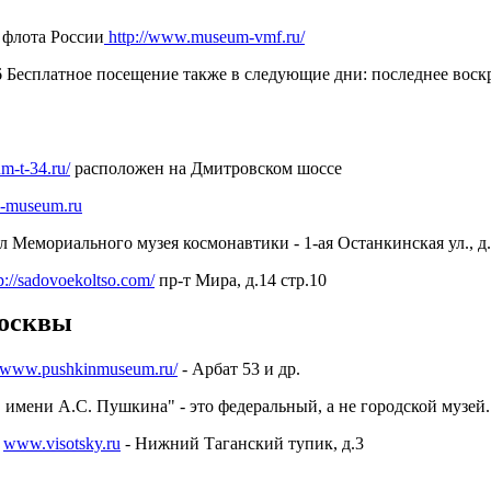
 флота России
http://www.museum-vmf.ru/
56 Бесплатное посещение также в следующие дни: последнее воск
m-t-34.ru/
расположен на Дмитровском шоссе
-museum.ru
Мемориального музея космонавтики - 1-ая Останкинская ул., д.
p://sadovoekoltso.com/
пр-т Мира, д.14 стр.10
Москвы
//www.pushkinmuseum.ru/
- Арбат 53 и др.
 имени А.С. Пушкина" - это федеральный, а не городской музей.
“
www.visotsky.ru
- Нижний Таганский тупик, д.3