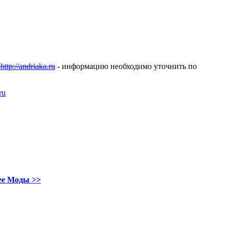
http://andriaka.ru
- информацию необходимо уточнить по
ru
ее Моды >>