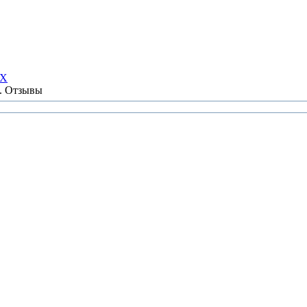
НХ
ы. Отзывы