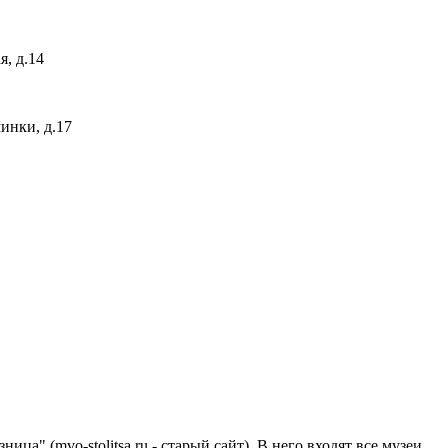
я, д.14
минки, д.17
" (mvo-stolitsa.ru - старый сайт). В него входят все музеи