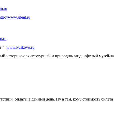
m.ru
http://www.gbmt.ru
m.ru
Iв.“
www.kuskovo.ru
ный историко-архитектурный и природно-ландшафтный музей-з
ствии оплаты в данный день. Ну а тем, кому стоимость билета н