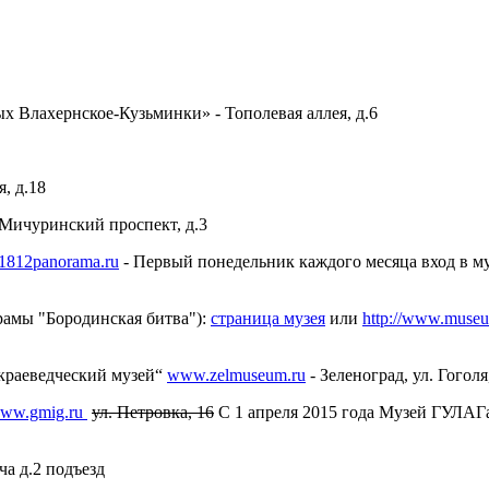
х Влахернское-Кузьминки» - Тополевая аллея, д.6
, д.18
 Мичуринский проспект, д.3
812panorama.ru
- Первый понедельник каждого месяца вход в му
рамы "Бородинская битва"):
страница музея
или
http://www.muse
-краеведческий музей“
www.zelmuseum.ru
- Зеленоград, ул. Гоголя
ww.gmig.ru
ул. Петровка, 16
С 1 апреля 2015 года Музей ГУЛАГа 
ча д.2 подъезд