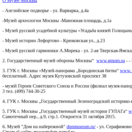
О Музее Москвы
- Английское подворье - ул. Варварка, д.4а
-Музей археологии Москвы -Манежная площадь, д.1а
- Музей русской усадебной культуры «Усадьба князей Голицыны
- Музей истории Лефортово - Крюковская ул., д.23
- Музей русской гармоники А.Мирека - ул. 2-ая Тверская-Ямская
2. Государственный музей обороны Москвы“
www.gmom.su
- -
3. ГУК г. Москвы «Музей-панорама „Бородинская битва“
www.1
бесплатный. Адрес музея Кутузовский проспект 38
- музей Героев Советского Союза и России (филиал музея-пано
3 тел. (499) 744-30-25
4. ГУК г. Москвы „Государственный Зеленоградский историко
5. ГУК г. Москвы „Государственный музей истории ГУЛАГа“
w
Самотечный пер., д.9, стр.1. Откроется 31 октября 2015.
6. Музей "Дом на набережной"
dnnmuseum.ru/
- ул. Серафимови
Старый сайт: museumdom.narod.ru