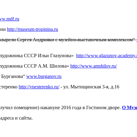
ww.mdf.ru
мени
http://museum-tropinina.ru
акварели Сергея Андрияки с музейно-выставочным комплексом“
го художника СССР Ильи Глазунова»
http://www.glazunov-academy.
го художника СССР А.М. Шилова»
http://www.amshilov.ru/
м Бурганова“
www.burganov.ru
естеренко
http://vnesterenko.ru/
- ул. Мытищинская 3-я, д.16
лучил помещение) накануне 2016 года в Гостином дворе.
О Муз
 адреса и сайты.