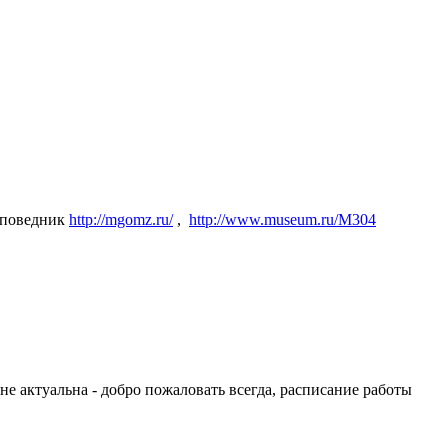
аповедник
http://mgomz.ru/
,
http://www.museum.ru/M304
е актуальна - добро пожаловать всегда, расписание работы