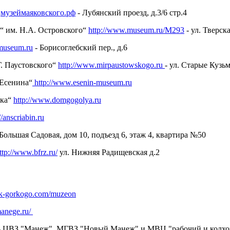
о
музеймаяковского.рф
- Лубянский проезд, д.3/6 стр.4
“ им. Н.А. Островского“
http://www.museum.ru/M293
- ул. Тверска
useum.ru
- Борисоглебский пер., д.6
. Паустовского“
http://www.mirpaustowskogo.ru
- ул. Старые Кузь
 Есенина“
http://www.esenin-museum.ru
ека“
http://www.domgogolya.ru
//anscriabin.ru
Большая Садовая, дом 10, подъезд 6, этаж 4, квартира №50
ttp://www.bfrz.ru/
ул. Нижняя Радищевская д.2
k-gorkogo.com/muzeon
manege.ru/
 ЦВЗ "Манеж", МГВЗ "Новый Манеж" и МВЦ "рабочий и колхозница