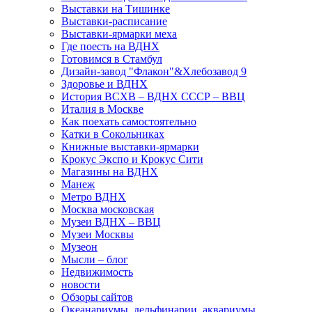
Выставки на Тишинке
Выставки-расписание
Выставки-ярмарки меха
Где поесть на ВДНХ
Готовимся в Стамбул
Дизайн-завод "Флакон"&Хлебозавод 9
Здоровье и ВДНХ
История ВСХВ – ВДНХ СССР – ВВЦ
Италия в Москве
Как поехать самостоятельно
Катки в Сокольниках
Книжные выставки-ярмарки
Крокус Экспо и Крокус Сити
Магазины на ВДНХ
Манеж
Метро ВДНХ
Москва московская
Музеи ВДНХ – ВВЦ
Музеи Москвы
Музеон
Мысли – блог
Недвижимость
новости
Обзоры сайтов
Океанариумы, дельфинарии, аквариумы