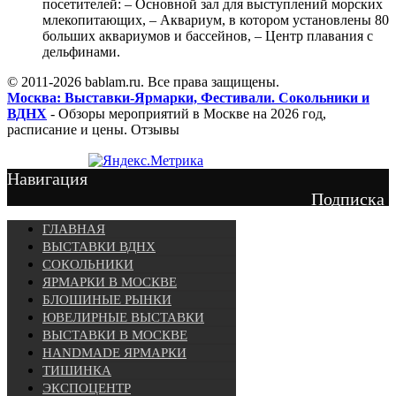
посетителей: – Основной зал для выступлений морских
млекопитающих, – Аквариум, в котором установлены 80
больших аквариумов и бассейнов, – Центр плавания с
дельфинами.
© 2011-2026 bablam.ru. Все права защищены.
Москва: Выставки-Ярмарки, Фестивали. Сокольники и
ВДНХ
- Обзоры мероприятий в Москве на 2026 год,
расписание и цены. Отзывы
Навигация
Подписка
ГЛАВНАЯ
ВЫСТАВКИ ВДНХ
СОКОЛЬНИКИ
ЯРМАРКИ В МОСКВЕ
БЛОШИНЫЕ РЫНКИ
ЮВЕЛИРНЫЕ ВЫСТАВКИ
ВЫСТАВКИ В МОСКВЕ
HANDMADE ЯРМАРКИ
ТИШИНКА
ЭКСПОЦЕНТР