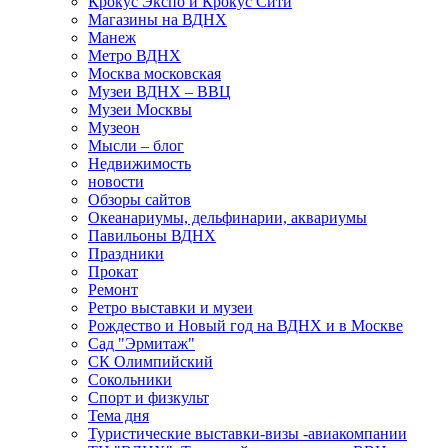
Крокус Экспо и Крокус Сити
Магазины на ВДНХ
Манеж
Метро ВДНХ
Москва московская
Музеи ВДНХ – ВВЦ
Музеи Москвы
Музеон
Мысли – блог
Недвижимость
новости
Обзоры сайтов
Океанариумы, дельфинарии, аквариумы
Павильоны ВДНХ
Праздники
Прокат
Ремонт
Ретро выставки и музеи
Рождество и Новый год на ВДНХ и в Москве
Сад "Эрмитаж"
СК Олимпийский
Сокольники
Спорт и физкульт
Тема дня
Туристические выставки-визы -авиакомпании