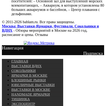
посетителей: – Основной зал для выступлений морских
млекопитающих, – Аквариум, в котором установлены 80
больших аквариумов и бассейнов, – Центр плавания с
дельфинами.
© 2011-2026 bablam.ru. Все права защищены.
Москва: Выставки-Ярмарки, Фестивали. Сокольники и
ВДНХ
- Обзоры мероприятий в Москве на 2026 год,
расписание и цены. Отзывы
Навигация
Подписка
ГЛАВНАЯ
ВЫСТАВКИ ВДНХ
СОКОЛЬНИКИ
ЯРМАРКИ В МОСКВЕ
БЛОШИНЫЕ РЫНКИ
ЮВЕЛИРНЫЕ ВЫСТАВКИ
ВЫСТАВКИ В МОСКВЕ
HANDMADE ЯРМАРКИ
ТИШИНКА
ЭКСПОЦЕНТР