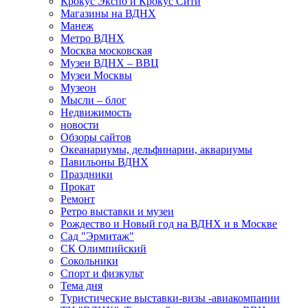
Крокус Экспо и Крокус Сити
Магазины на ВДНХ
Манеж
Метро ВДНХ
Москва московская
Музеи ВДНХ – ВВЦ
Музеи Москвы
Музеон
Мысли – блог
Недвижимость
новости
Обзоры сайтов
Океанариумы, дельфинарии, аквариумы
Павильоны ВДНХ
Праздники
Прокат
Ремонт
Ретро выставки и музеи
Рождество и Новый год на ВДНХ и в Москве
Сад "Эрмитаж"
СК Олимпийский
Сокольники
Спорт и физкульт
Тема дня
Туристические выставки-визы -авиакомпании