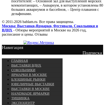
посетителей: – Основной зал для выступлений морских
млекопитающих, – Аквариум, в котором установлены 80
больших аквариумов и бассейнов, – Центр плавания с
дельфинами.
© 2011-2026 bablam.ru. Все права защищены.
Москва: Выставки-Ярмарки, Фестивали. Сокольники и
ВДНХ
- Обзоры мероприятий в Москве на 2026 год,
расписание и цены. Отзывы
Навигация
Подписка
ГЛАВНАЯ
ВЫСТАВКИ ВДНХ
СОКОЛЬНИКИ
ЯРМАРКИ В МОСКВЕ
БЛОШИНЫЕ РЫНКИ
ЮВЕЛИРНЫЕ ВЫСТАВКИ
ВЫСТАВКИ В МОСКВЕ
HANDMADE ЯРМАРКИ
ТИШИНКА
ЭКСПОЦЕНТР