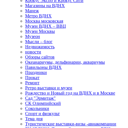
Крокус Экспо и Крокус Сити
Магазины на ВДНХ
Манеж
Метро ВДНХ
Москва московская
Музеи ВДНХ – ВВЦ
Музеи Москвы
Музеон
Мысли – блог
Недвижимость
новости
Обзоры сайтов
Океанариумы, дельфинарии, аквариумы
Павильоны ВДНХ
Праздники
Прокат
Ремонт
Ретро выставки и музеи
Рождество и Новый год на ВДНХ и в Москве
Сад "Эрмитаж"
СК Олимпийский
Сокольники
Спорт и физкульт
Тема дня
Туристические выставки-визы -авиакомпании