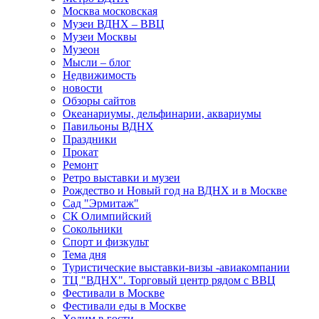
Москва московская
Музеи ВДНХ – ВВЦ
Музеи Москвы
Музеон
Мысли – блог
Недвижимость
новости
Обзоры сайтов
Океанариумы, дельфинарии, аквариумы
Павильоны ВДНХ
Праздники
Прокат
Ремонт
Ретро выставки и музеи
Рождество и Новый год на ВДНХ и в Москве
Сад "Эрмитаж"
СК Олимпийский
Сокольники
Спорт и физкульт
Тема дня
Туристические выставки-визы -авиакомпании
ТЦ "ВДНХ". Торговый центр рядом с ВВЦ
Фестивали в Москве
Фестивали еды в Москве
Ходим в гости