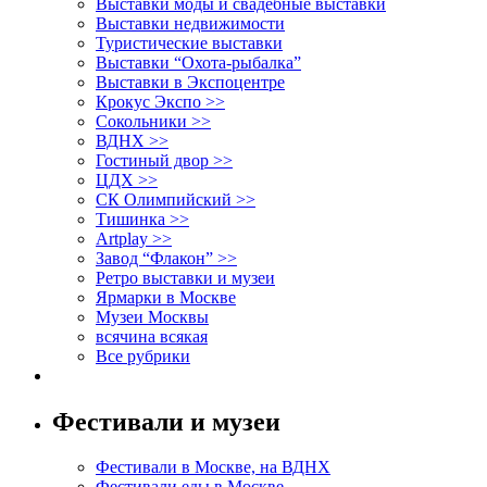
Выставки моды и свадебные выставки
Выставки недвижимости
Туристические выставки
Выставки “Охота-рыбалка”
Выставки в Экспоцентре
Крокус Экспо >>
Сокольники >>
ВДНХ >>
Гостиный двор >>
ЦДХ >>
СК Олимпийский >>
Тишинка >>
Artplay >>
Завод “Флакон” >>
Ретро выставки и музеи
Ярмарки в Москве
Музеи Москвы
всячина всякая
Все рубрики
Фестивали и музеи
Фестивали в Москве, на ВДНХ
Фестивали еды в Москве