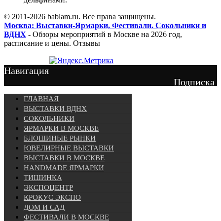
© 2011-2026 bablam.ru. Все права защищены.
Москва: Выставки-Ярмарки, Фестивали. Сокольники и
ВДНХ
- Обзоры мероприятий в Москве на 2026 год,
расписание и цены. Отзывы
Навигация
Подписка
ГЛАВНАЯ
ВЫСТАВКИ ВДНХ
СОКОЛЬНИКИ
ЯРМАРКИ В МОСКВЕ
БЛОШИНЫЕ РЫНКИ
ЮВЕЛИРНЫЕ ВЫСТАВКИ
ВЫСТАВКИ В МОСКВЕ
HANDMADE ЯРМАРКИ
ТИШИНКА
ЭКСПОЦЕНТР
КРОКУС ЭКСПО
ДОМ И САД
ФЕСТИВАЛИ В МОСКВЕ