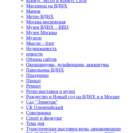
Крокус Экспо и Крокус Сити
Магазины на ВДНХ
Манеж
Метро ВДНХ
Москва московская
Музеи ВДНХ – ВВЦ
Музеи Москвы
Музеон
Мысли – блог
Недвижимость
новости
Обзоры сайтов
Океанариумы, дельфинарии, аквариумы
Павильоны ВДНХ
Праздники
Прокат
Ремонт
Ретро выставки и музеи
Рождество и Новый год на ВДНХ и в Москве
Сад "Эрмитаж"
СК Олимпийский
Сокольники
Спорт и физкульт
Тема дня
Туристические выставки-визы -авиакомпании