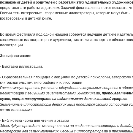
познакомит детей и родителей с работами этих удивительных художников
представит эти работы издателям. Задачей фестиваля является показать, ч
России есть интересные современные иллюстраторы, которые могут быть
востребованы в детской книге.
-
Во время фестиваля под одной крышей соберутся ведущие детские издатель
современные иллюстраторы и художники, писатели и эксперты в области кни
иллюстрации.
Зоны фестиваля:
- Выставка иллюстраций,
-
Образовательная площадка с лекциями по детской психологии, авторскому 
книгоиздательству, типографике и иллюстрации
Гости смогут принять участие в обсуждении актуальных вопросов в обла
иллюстрации с ведущими издательствами, художниками,
преподавателям
.
вузов, специализирующихся на издательском деле и книжной графике
Знаменитые иллюстраторы детских книг поделятся своими историями усп
всеми желающими
-
Библиотека - зона для чтения и отдыха
Здесь будут проходить мастер-классы по созданию иллюстрации и дизайну
мастерские для самых маленьких, беседы с иллюстраторами и презентац