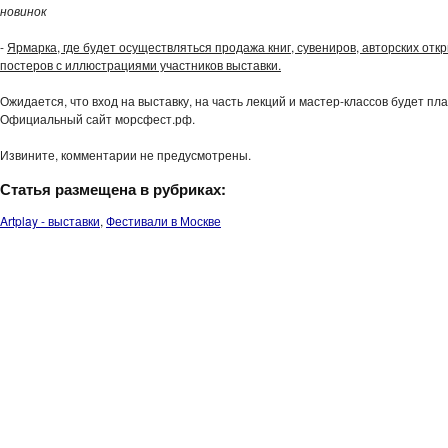
новинок
-
Ярмарка, где будет осуществляться продажа книг, сувениров, авторских откр
постеров с иллюстрациями участников выставки.
Ожидается, что вход на выставку, на часть лекций и мастер-классов будет пл
Официальный сайт морсфест.рф.
Извините, комментарии не предусмотрены.
Статья размещена в рубриках:
Artplay - выставки
,
Фестивали в Москве