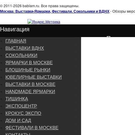
© 2011-2026 bablam.ru. Все права защищены.
Москва: Выставки-Ярмарки, Фестивали. Сокольники и ВДНХ
- Обзоры меро
Навигация
Подписка
ГЛАВНАЯ
ВЫСТАВКИ ВДНХ
СОКОЛЬНИКИ
ЯРМАРКИ В МОСКВЕ
БЛОШИНЫЕ РЫНКИ
ЮВЕЛИРНЫЕ ВЫСТАВКИ
ВЫСТАВКИ В МОСКВЕ
HANDMADE ЯРМАРКИ
ТИШИНКА
ЭКСПОЦЕНТР
КРОКУС ЭКСПО
ДОМ И САД
ФЕСТИВАЛИ В МОСКВЕ
КОНТАКТЫ