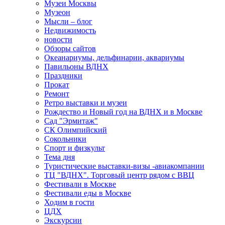
Музеи Москвы
Музеон
Мысли – блог
Недвижимость
новости
Обзоры сайтов
Океанариумы, дельфинарии, аквариумы
Павильоны ВДНХ
Праздники
Прокат
Ремонт
Ретро выставки и музеи
Рождество и Новый год на ВДНХ и в Москве
Сад "Эрмитаж"
СК Олимпийский
Сокольники
Спорт и физкульт
Тема дня
Туристические выставки-визы -авиакомпании
ТЦ "ВДНХ". Торговый центр рядом с ВВЦ
Фестивали в Москве
Фестивали еды в Москве
Ходим в гости
ЦДХ
Экскурсии