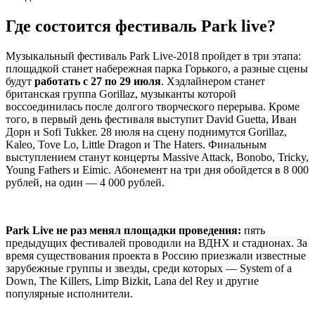
Где состоится фестиваль Рark live?
Музыкальный фестиваль Park Live-2018 пройдет в три этапа:
площадкой станет набережная парка Горького, а разные сцены
будут
работать с 27 по 29 июля
. Хэдлайнером станет
британская группа Gorillaz, музыканты которой
воссоединилась после долгого творческого перерыва. Кроме
того, в первый день фестиваля выступит David Guetta, Иван
Дорн и Sofi Tukker. 28 июля на сцену поднимутся Gorillaz,
Kaleo, Tove Lo, Little Dragon и The Haters. Финальным
выступлением станут концерты Massive Attack, Bonobo, Tricky,
Young Fathers и Eimic. Абонемент на три дня обойдется в 8 000
рублей, на один — 4 000 рублей.
-
Park Live не раз менял площадки проведения:
пять
предыдущих фестивалей проводили на ВДНХ и стадионах. За
время существования проекта в Россию приезжали известные
зарубежные группы и звезды, среди которых — System of a
Down, The Killers, Limp Bizkit, Lana del Rey и другие
популярные исполнители.