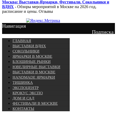
Москва: Выставки-Ярмарки, Фестивали. Сокольники и
ВДНХ
- Обзоры мероприятий в Москве на 2026 год,
расписание и цены. Отзывы
Навигация
Подписка
ГЛАВНАЯ
ВЫСТАВКИ ВДНХ
СОКОЛЬНИКИ
ЯРМАРКИ В МОСКВЕ
БЛОШИНЫЕ РЫНКИ
ЮВЕЛИРНЫЕ ВЫСТАВКИ
ВЫСТАВКИ В МОСКВЕ
HANDMADE ЯРМАРКИ
ТИШИНКА
ЭКСПОЦЕНТР
КРОКУС ЭКСПО
ДОМ И САД
ФЕСТИВАЛИ В МОСКВЕ
КОНТАКТЫ