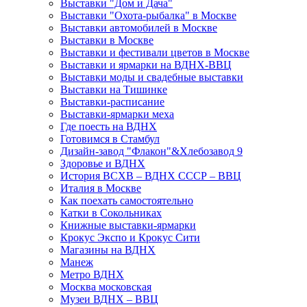
Выставки "Дом и Дача"
Выставки "Охота-рыбалка" в Москве
Выставки автомобилей в Москве
Выставки в Москве
Выставки и фестивали цветов в Москве
Выставки и ярмарки на ВДНХ-ВВЦ
Выставки моды и свадебные выставки
Выставки на Тишинке
Выставки-расписание
Выставки-ярмарки меха
Где поесть на ВДНХ
Готовимся в Стамбул
Дизайн-завод "Флакон"&Хлебозавод 9
Здоровье и ВДНХ
История ВСХВ – ВДНХ СССР – ВВЦ
Италия в Москве
Как поехать самостоятельно
Катки в Сокольниках
Книжные выставки-ярмарки
Крокус Экспо и Крокус Сити
Магазины на ВДНХ
Манеж
Метро ВДНХ
Москва московская
Музеи ВДНХ – ВВЦ