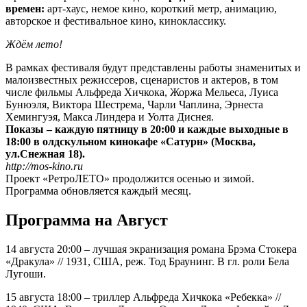
времен:
арт-хаус, немое кино, короткий метр, анимацию,
авторское и фестивальное кино, киноклассику.
Ждём лето!
В рамках фестиваля будут представлены работы знаменитых и
малоизвестных режиссеров, сценаристов и актеров, в том
числе фильмы Альфреда Хичкока, Жоржа Мельеса, Луиса
Бунюэля, Виктора Шестрема, Чарли Чаплина, Эрнеста
Хемингуэя, Макса Линдера и Уолта Диснея.
Показы – каждую пятницу в 20:00 и каждые выходные в
18:00 в олдскульном кинокафе «Сатурн» (Москва,
ул.Снежная 18).
http://mos-kino.ru
Проект «РетроЛЕТО» продолжится осенью и зимой.
Программа обновляется каждый месяц.
Программа на Август
14 августа 20:00 – лучшая экранизация романа Брэма Стокера
«Дракула» // 1931, США, реж. Тод Браунинг. В гл. роли Бела
Лугоши.
15 августа 18:00 – триллер Альфреда Хичкока «Ребекка» //