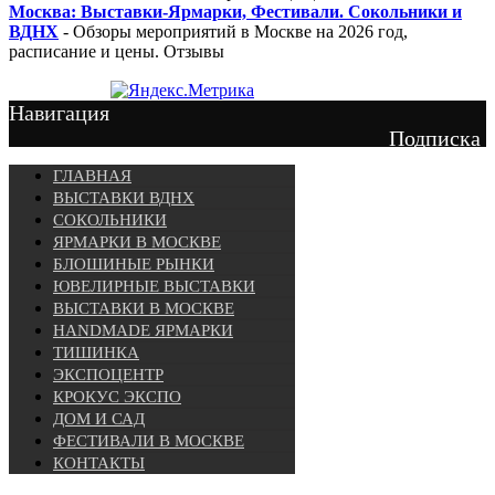
Москва: Выставки-Ярмарки, Фестивали. Сокольники и
ВДНХ
- Обзоры мероприятий в Москве на 2026 год,
расписание и цены. Отзывы
Навигация
Подписка
ГЛАВНАЯ
ВЫСТАВКИ ВДНХ
СОКОЛЬНИКИ
ЯРМАРКИ В МОСКВЕ
БЛОШИНЫЕ РЫНКИ
ЮВЕЛИРНЫЕ ВЫСТАВКИ
ВЫСТАВКИ В МОСКВЕ
HANDMADE ЯРМАРКИ
ТИШИНКА
ЭКСПОЦЕНТР
КРОКУС ЭКСПО
ДОМ И САД
ФЕСТИВАЛИ В МОСКВЕ
КОНТАКТЫ