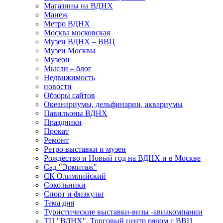
Магазины на ВДНХ
Манеж
Метро ВДНХ
Москва московская
Музеи ВДНХ – ВВЦ
Музеи Москвы
Музеон
Мысли – блог
Недвижимость
новости
Обзоры сайтов
Океанариумы, дельфинарии, аквариумы
Павильоны ВДНХ
Праздники
Прокат
Ремонт
Ретро выставки и музеи
Рождество и Новый год на ВДНХ и в Москве
Сад "Эрмитаж"
СК Олимпийский
Сокольники
Спорт и физкульт
Тема дня
Туристические выставки-визы -авиакомпании
ТЦ "ВДНХ". Торговый центр рядом с ВВЦ