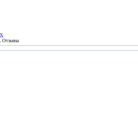
НХ
ы. Отзывы