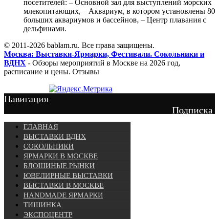
посетителей: – Основной зал для выступлений морских
млекопитающих, – Аквариум, в котором установлены 80
больших аквариумов и бассейнов, – Центр плавания с
дельфинами.
© 2011-2026 bablam.ru. Все права защищены.
Москва: Выставки-Ярмарки, Фестивали. Сокольники и
ВДНХ
- Обзоры мероприятий в Москве на 2026 год,
расписание и цены. Отзывы
Навигация
Подписка
ГЛАВНАЯ
ВЫСТАВКИ ВДНХ
СОКОЛЬНИКИ
ЯРМАРКИ В МОСКВЕ
БЛОШИНЫЕ РЫНКИ
ЮВЕЛИРНЫЕ ВЫСТАВКИ
ВЫСТАВКИ В МОСКВЕ
HANDMADE ЯРМАРКИ
ТИШИНКА
ЭКСПОЦЕНТР