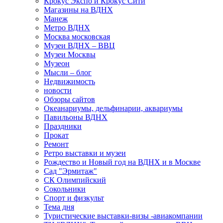
Крокус Экспо и Крокус Сити
Магазины на ВДНХ
Манеж
Метро ВДНХ
Москва московская
Музеи ВДНХ – ВВЦ
Музеи Москвы
Музеон
Мысли – блог
Недвижимость
новости
Обзоры сайтов
Океанариумы, дельфинарии, аквариумы
Павильоны ВДНХ
Праздники
Прокат
Ремонт
Ретро выставки и музеи
Рождество и Новый год на ВДНХ и в Москве
Сад "Эрмитаж"
СК Олимпийский
Сокольники
Спорт и физкульт
Тема дня
Туристические выставки-визы -авиакомпании