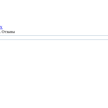
НХ
ы. Отзывы