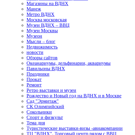
Магазины на ВДНХ
Манеж
Метро ВДНХ
Москва московская
Музеи ВДНХ – ВВЦ
Музеи Москвы
Музеон
Мысли – блог
Недвижимость
новости
Обзоры сайтов
Океанариумы, дельфинарии, аквариумы
Павильоны ВДНХ
Праздники
Прокат
Ремонт
Ретро выставки и музеи
Рождество и Новый год на ВДНХ и в Москве
Сад "Эрмитаж"
СК Олимпийский
Сокольники
Спорт и физкульт
Тема дня
Туристические выставки-визы -авиакомпании
ТЦ "ВДНХ". Торговый центр рядом с ВВЦ