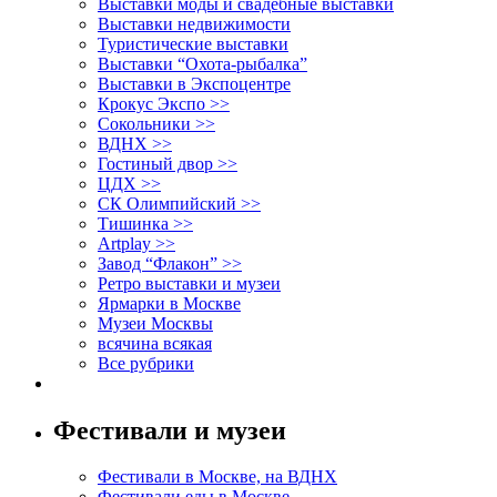
Выставки моды и свадебные выставки
Выставки недвижимости
Туристические выставки
Выставки “Охота-рыбалка”
Выставки в Экспоцентре
Крокус Экспо >>
Сокольники >>
ВДНХ >>
Гостиный двор >>
ЦДХ >>
СК Олимпийский >>
Тишинка >>
Artplay >>
Завод “Флакон” >>
Ретро выставки и музеи
Ярмарки в Москве
Музеи Москвы
всячина всякая
Все рубрики
Фестивали и музеи
Фестивали в Москве, на ВДНХ
Фестивали еды в Москве