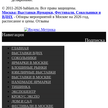
© 2011-2026 bablam.ru. Все права защищены.
Москва: Выставки-Ярмарки, Фестивали. Сокольники и
ВДНХ
- Обзоры мероприятий в Москве на 2026 год,
расписание и цены. Отзывы
Навигация
Подписка
ГЛАВНАЯ
ВЫСТАВКИ ВДНХ
СОКОЛЬНИКИ
ЯРМАРКИ В МОСКВЕ
БЛОШИНЫЕ РЫНКИ
ЮВЕЛИРНЫЕ ВЫСТАВКИ
ВЫСТАВКИ В МОСКВЕ
HANDMADE ЯРМАРКИ
ТИШИНКА
ЭКСПОЦЕНТР
КРОКУС ЭКСПО
ДОМ И САД
ФЕСТИВАЛИ В МОСКВЕ