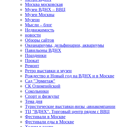
Москва московская
Музеи ВДНХ – ВВЦ
Музеи Москвы
Музеон
Мысли – блог
Недвижимость
новости
Обзоры сайтов
Океанариумы, дельфинарии, аквариумы
Павильоны ВДНХ
Праздники
Прокат
Ремонт
Ретро выставки и музеи
Рождество и Новый год на ВДНХ и в Москве
Сад "Эрмитаж"
СК Олимпийский
Сокольники
Спорт и физкульт
Тема дня
Туристические выставки-визы -авиакомпании
ТЦ "ВДНХ". Торговый центр рядом с ВВЦ
Фестивали в Москве
Фестивали еды в Москве
Ходим в гости