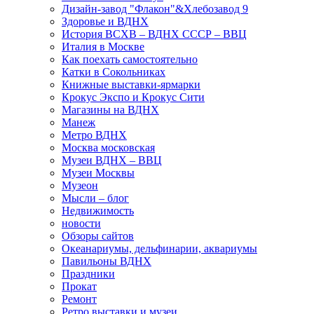
Дизайн-завод "Флакон"&Хлебозавод 9
Здоровье и ВДНХ
История ВСХВ – ВДНХ СССР – ВВЦ
Италия в Москве
Как поехать самостоятельно
Катки в Сокольниках
Книжные выставки-ярмарки
Крокус Экспо и Крокус Сити
Магазины на ВДНХ
Манеж
Метро ВДНХ
Москва московская
Музеи ВДНХ – ВВЦ
Музеи Москвы
Музеон
Мысли – блог
Недвижимость
новости
Обзоры сайтов
Океанариумы, дельфинарии, аквариумы
Павильоны ВДНХ
Праздники
Прокат
Ремонт
Ретро выставки и музеи