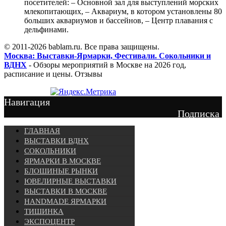
посетителей: – Основной зал для выступлений морских
млекопитающих, – Аквариум, в котором установлены 80
больших аквариумов и бассейнов, – Центр плавания с
дельфинами.
© 2011-2026 bablam.ru. Все права защищены.
Москва: Выставки-Ярмарки, Фестивали. Сокольники и
ВДНХ
- Обзоры мероприятий в Москве на 2026 год,
расписание и цены. Отзывы
Навигация
Подписка
ГЛАВНАЯ
ВЫСТАВКИ ВДНХ
СОКОЛЬНИКИ
ЯРМАРКИ В МОСКВЕ
БЛОШИНЫЕ РЫНКИ
ЮВЕЛИРНЫЕ ВЫСТАВКИ
ВЫСТАВКИ В МОСКВЕ
HANDMADE ЯРМАРКИ
ТИШИНКА
ЭКСПОЦЕНТР