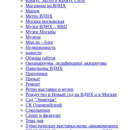
Крокус Экспо и Крокус Сити
Магазины на ВДНХ
Манеж
Метро ВДНХ
Москва московская
Музеи ВДНХ – ВВЦ
Музеи Москвы
Музеон
Мысли – блог
Недвижимость
новости
Обзоры сайтов
Океанариумы, дельфинарии, аквариумы
Павильоны ВДНХ
Праздники
Прокат
Ремонт
Ретро выставки и музеи
Рождество и Новый год на ВДНХ и в Москве
Сад "Эрмитаж"
СК Олимпийский
Сокольники
Спорт и физкульт
Тема дня
Туристические выставки-визы -авиакомпании