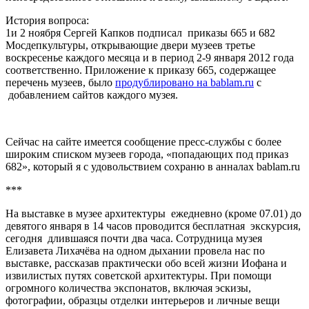
История вопроса:
1и 2 ноября Сергей Капков подписал приказы 665 и 682
Мосдепкультуры, открывающие двери музеев третье
воскресенье каждого месяца и в период 2-9 января 2012 года
соответственно. Приложение к приказу 665, содержащее
перечень музеев, было
продублировано на bablam.ru
c
добавлением сайтов каждого музея.
-
Сейчас на сайте имеется сообщение пресс-службы с более
широким списком музеев города, «попадающих под приказ
682», который я с удовольствием сохраню в анналах bablam.ru
***
На выставке в музее архитектуры ежедневно (кроме 07.01) до
девятого января в 14 часов проводится бесплатная экскурсия,
сегодня длившаяся почти два часа. Сотрудница музея
Елизавета Лихачёва на одном дыхании провела нас по
выставке, рассказав практически обо всей жизни Иофана и
извилистых путях советской архитектуры. При помощи
огромного количества экспонатов, включая эскизы,
фотографии, образцы отделки интерьеров и личные вещи