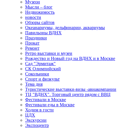
Музеон
Мысли – блог
Недвижимость
новости
Обзоры сайтов
Океанариумы, дельфинарии, аквариумы
Павильоны ВДНХ
Праздники
Прокат
Ремонт
Ретро выставки и музеи
Рождество и Новый год на ВДНХ и в Москве
Сад "Эрмитаж"
СК Олимпийский
Сокольники
Спорт и физкульт
Тема дня
Туристические выставки-визы -авиакомпании
ТЦ "ВДНХ". Торговый центр рядом с ВВЦ
Фестивали в Москве
Фестивали еды в Москве
Ходим в гости
ЦДХ
Экскурсии
Экспоцентр