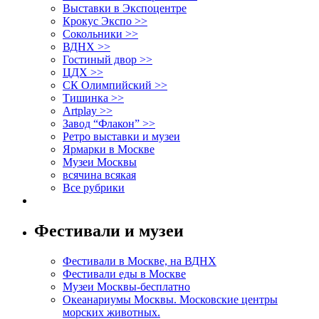
Выставки в Экспоцентре
Крокус Экспо >>
Сокольники >>
ВДНХ >>
Гостиный двор >>
ЦДХ >>
СК Олимпийский >>
Тишинка >>
Artplay >>
Завод “Флакон” >>
Ретро выставки и музеи
Ярмарки в Москве
Музеи Москвы
всячина всякая
Все рубрики
Фестивали и музеи
Фестивали в Москве, на ВДНХ
Фестивали еды в Москве
Музеи Москвы-бесплатно
Океанариумы Москвы. Московские центры
морских животных.