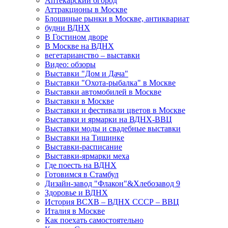
Аптекарский огород
Аттракционы в Москве
Блошиные рынки в Москве, антиквариат
будни ВДНХ
В Гостином дворе
В Москве на ВДНХ
вегетарианство – выставки
Видео: обзоры
Выставки "Дом и Дача"
Выставки "Охота-рыбалка" в Москве
Выставки автомобилей в Москве
Выставки в Москве
Выставки и фестивали цветов в Москве
Выставки и ярмарки на ВДНХ-ВВЦ
Выставки моды и свадебные выставки
Выставки на Тишинке
Выставки-расписание
Выставки-ярмарки меха
Где поесть на ВДНХ
Готовимся в Стамбул
Дизайн-завод "Флакон"&Хлебозавод 9
Здоровье и ВДНХ
История ВСХВ – ВДНХ СССР – ВВЦ
Италия в Москве
Как поехать самостоятельно