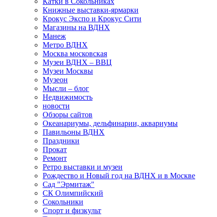
Катки в Сокольниках
Книжные выставки-ярмарки
Крокус Экспо и Крокус Сити
Магазины на ВДНХ
Манеж
Метро ВДНХ
Москва московская
Музеи ВДНХ – ВВЦ
Музеи Москвы
Музеон
Мысли – блог
Недвижимость
новости
Обзоры сайтов
Океанариумы, дельфинарии, аквариумы
Павильоны ВДНХ
Праздники
Прокат
Ремонт
Ретро выставки и музеи
Рождество и Новый год на ВДНХ и в Москве
Сад "Эрмитаж"
СК Олимпийский
Сокольники
Спорт и физкульт