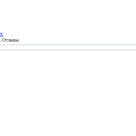
НХ
ы. Отзывы