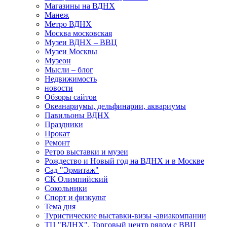
Магазины на ВДНХ
Манеж
Метро ВДНХ
Москва московская
Музеи ВДНХ – ВВЦ
Музеи Москвы
Музеон
Мысли – блог
Недвижимость
новости
Обзоры сайтов
Океанариумы, дельфинарии, аквариумы
Павильоны ВДНХ
Праздники
Прокат
Ремонт
Ретро выставки и музеи
Рождество и Новый год на ВДНХ и в Москве
Сад "Эрмитаж"
СК Олимпийский
Сокольники
Спорт и физкульт
Тема дня
Туристические выставки-визы -авиакомпании
ТЦ "ВДНХ". Торговый центр рядом с ВВЦ