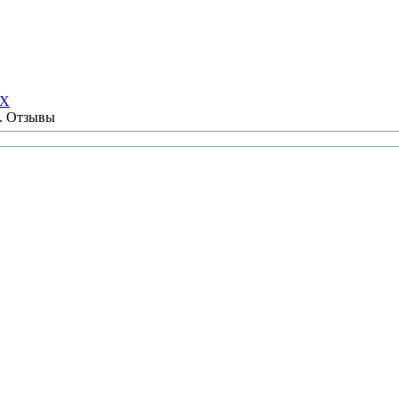
НХ
ы. Отзывы