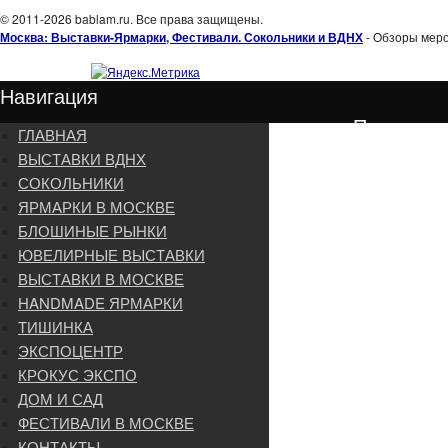
© 2011-2026 bablam.ru. Все права защищены.
Москва: Выставки-Ярмарки, Фестивали. Сокольники и ВДНХ
- Обзоры меро
Навигация
Подписка
ГЛАВНАЯ
ВЫСТАВКИ ВДНХ
СОКОЛЬНИКИ
ЯРМАРКИ В МОСКВЕ
БЛОШИНЫЕ РЫНКИ
ЮВЕЛИРНЫЕ ВЫСТАВКИ
ВЫСТАВКИ В МОСКВЕ
HANDMADE ЯРМАРКИ
ТИШИНКА
ЭКСПОЦЕНТР
КРОКУС ЭКСПО
ДОМ И САД
ФЕСТИВАЛИ В МОСКВЕ
КОНТАКТЫ