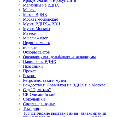
Крокус Экспо и Крокус Сити
Магазины на ВДНХ
Манеж
Метро ВДНХ
Москва московская
Музеи ВДНХ – ВВЦ
Музеи Москвы
Музеон
Мысли – блог
Недвижимость
новости
Обзоры сайтов
Океанариумы, дельфинарии, аквариумы
Павильоны ВДНХ
Праздники
Прокат
Ремонт
Ретро выставки и музеи
Рождество и Новый год на ВДНХ и в Москве
Сад "Эрмитаж"
СК Олимпийский
Сокольники
Спорт и физкульт
Тема дня
Туристические выставки-визы -авиакомпании