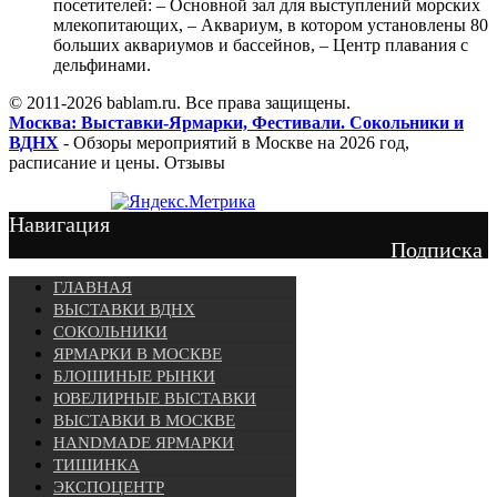
посетителей: – Основной зал для выступлений морских
млекопитающих, – Аквариум, в котором установлены 80
больших аквариумов и бассейнов, – Центр плавания с
дельфинами.
© 2011-2026 bablam.ru. Все права защищены.
Москва: Выставки-Ярмарки, Фестивали. Сокольники и
ВДНХ
- Обзоры мероприятий в Москве на 2026 год,
расписание и цены. Отзывы
Навигация
Подписка
ГЛАВНАЯ
ВЫСТАВКИ ВДНХ
СОКОЛЬНИКИ
ЯРМАРКИ В МОСКВЕ
БЛОШИНЫЕ РЫНКИ
ЮВЕЛИРНЫЕ ВЫСТАВКИ
ВЫСТАВКИ В МОСКВЕ
HANDMADE ЯРМАРКИ
ТИШИНКА
ЭКСПОЦЕНТР