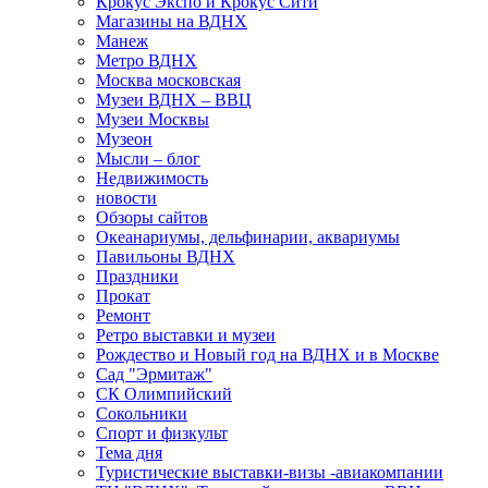
Крокус Экспо и Крокус Сити
Магазины на ВДНХ
Манеж
Метро ВДНХ
Москва московская
Музеи ВДНХ – ВВЦ
Музеи Москвы
Музеон
Мысли – блог
Недвижимость
новости
Обзоры сайтов
Океанариумы, дельфинарии, аквариумы
Павильоны ВДНХ
Праздники
Прокат
Ремонт
Ретро выставки и музеи
Рождество и Новый год на ВДНХ и в Москве
Сад "Эрмитаж"
СК Олимпийский
Сокольники
Спорт и физкульт
Тема дня
Туристические выставки-визы -авиакомпании