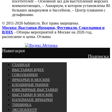
посетителей: – Основной зал для выступлений морских
млекопитающих, – Аквариум, в котором установлены 80
больших аквариумов и бассейнов, – Центр плавания с
дельфинами.
© 2011-2026 bablam.ru. Все права защищены.
Москва: Выставки-Ярмарки, Фестивали. Сокольники и
ВДНХ
- Обзоры мероприятий в Москве на 2026 год,
расписание и цены. Отзывы
Навигация
Подписка
ГЛАВНАЯ
ВЫСТАВКИ ВДНХ
СОКОЛЬНИКИ
ЯРМАРКИ В МОСКВЕ
БЛОШИНЫЕ РЫНКИ
ЮВЕЛИРНЫЕ ВЫСТАВКИ
ВЫСТАВКИ В МОСКВЕ
HANDMADE ЯРМАРКИ
ТИШИНКА
ЭКСПОЦЕНТР