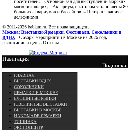
посетителей: – Основной зал для выступлений морских
млекопитающих, – Аквариум, в котором установлены 80
больших аквариумов и бассейнов, – Центр плавания с
дельфинами.
© 2011-2026 bablam.ru. Все права защищены.
Москва: Выставки-Ярмарки, Фестивали. Сокольники и
ВДНХ
- Обзоры мероприятий в Москве на 2026 год,
расписание и цены. Отзывы
Навигация
Подписка
ГЛАВНАЯ
ВЫСТАВКИ ВДНХ
СОКОЛЬНИКИ
ЯРМАРКИ В МОСКВЕ
БЛОШИНЫЕ РЫНКИ
ЮВЕЛИРНЫЕ ВЫСТАВКИ
ВЫСТАВКИ В МОСКВЕ
HANDMADE ЯРМАРКИ
ТИШИНКА
ЭКСПОЦЕНТР