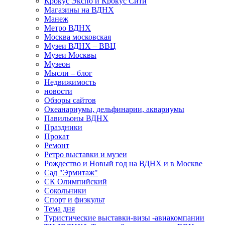
Крокус Экспо и Крокус Сити
Магазины на ВДНХ
Манеж
Метро ВДНХ
Москва московская
Музеи ВДНХ – ВВЦ
Музеи Москвы
Музеон
Мысли – блог
Недвижимость
новости
Обзоры сайтов
Океанариумы, дельфинарии, аквариумы
Павильоны ВДНХ
Праздники
Прокат
Ремонт
Ретро выставки и музеи
Рождество и Новый год на ВДНХ и в Москве
Сад "Эрмитаж"
СК Олимпийский
Сокольники
Спорт и физкульт
Тема дня
Туристические выставки-визы -авиакомпании