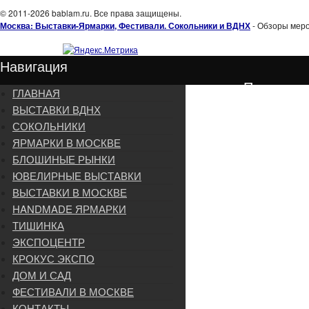
© 2011-2026 bablam.ru. Все права защищены.
Москва: Выставки-Ярмарки, Фестивали. Сокольники и ВДНХ
- Обзоры меро
Навигация
Подписка
ГЛАВНАЯ
ВЫСТАВКИ ВДНХ
СОКОЛЬНИКИ
ЯРМАРКИ В МОСКВЕ
БЛОШИНЫЕ РЫНКИ
ЮВЕЛИРНЫЕ ВЫСТАВКИ
ВЫСТАВКИ В МОСКВЕ
HANDMADE ЯРМАРКИ
ТИШИНКА
ЭКСПОЦЕНТР
КРОКУС ЭКСПО
ДОМ И САД
ФЕСТИВАЛИ В МОСКВЕ
КОНТАКТЫ