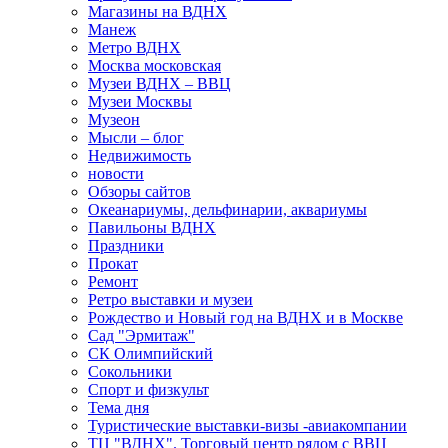
Магазины на ВДНХ
Манеж
Метро ВДНХ
Москва московская
Музеи ВДНХ – ВВЦ
Музеи Москвы
Музеон
Мысли – блог
Недвижимость
новости
Обзоры сайтов
Океанариумы, дельфинарии, аквариумы
Павильоны ВДНХ
Праздники
Прокат
Ремонт
Ретро выставки и музеи
Рождество и Новый год на ВДНХ и в Москве
Сад "Эрмитаж"
СК Олимпийский
Сокольники
Спорт и физкульт
Тема дня
Туристические выставки-визы -авиакомпании
ТЦ "ВДНХ". Торговый центр рядом с ВВЦ