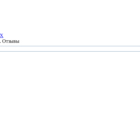
НХ
ы. Отзывы