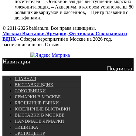
посетителей: – Основной зал для выступлений морских
млекопитающих, – Аквариум, в котором установлены 80
больших аквариумов и бассейнов, – Центр плавания с
дельфинами.
© 2011-2026 bablam.ru. Все права защищены.
Москва: Выставки-Ярмарки, Фестивали. Сокольники и
ВДНХ
- Обзоры мероприятий в Москве на 2026 год,
расписание и цены. Отзывы
Навигация
Подписка
ГЛАВНАЯ
ВЫСТАВКИ ВДНХ
СОКОЛЬНИКИ
ЯРМАРКИ В МОСКВЕ
БЛОШИНЫЕ РЫНКИ
ЮВЕЛИРНЫЕ ВЫСТАВКИ
ВЫСТАВКИ В МОСКВЕ
HANDMADE ЯРМАРКИ
ТИШИНКА
ЭКСПОЦЕНТР