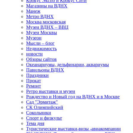
Крокус Экспо и Крокус Сити
Магазины на ВДНХ
Манеж
Метро ВДНХ
Москва московская
Музеи ВДНХ – ВВЦ
Музеи Москвы
Музеон
Мысли – блог
Недвижимость
новости
Обзоры сайтов
Океанариумы, дельфинарии, аквариумы
Павильоны ВДНХ
Праздники
Прокат
Ремонт
Ретро выставки и музеи
Рождество и Новый год на ВДНХ и в Москве
Сад "Эрмитаж"
СК Олимпийский
Сокольники
Спорт и физкульт
Тема дня
Туристические выставки-визы -авиакомпании