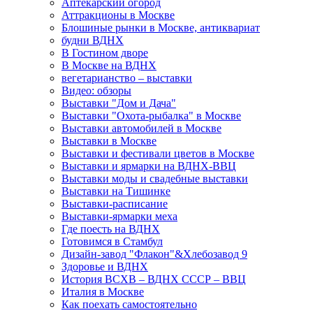
Аптекарский огород
Аттракционы в Москве
Блошиные рынки в Москве, антиквариат
будни ВДНХ
В Гостином дворе
В Москве на ВДНХ
вегетарианство – выставки
Видео: обзоры
Выставки "Дом и Дача"
Выставки "Охота-рыбалка" в Москве
Выставки автомобилей в Москве
Выставки в Москве
Выставки и фестивали цветов в Москве
Выставки и ярмарки на ВДНХ-ВВЦ
Выставки моды и свадебные выставки
Выставки на Тишинке
Выставки-расписание
Выставки-ярмарки меха
Где поесть на ВДНХ
Готовимся в Стамбул
Дизайн-завод "Флакон"&Хлебозавод 9
Здоровье и ВДНХ
История ВСХВ – ВДНХ СССР – ВВЦ
Италия в Москве
Как поехать самостоятельно