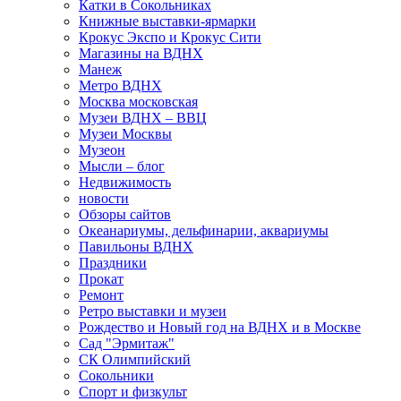
Катки в Сокольниках
Книжные выставки-ярмарки
Крокус Экспо и Крокус Сити
Магазины на ВДНХ
Манеж
Метро ВДНХ
Москва московская
Музеи ВДНХ – ВВЦ
Музеи Москвы
Музеон
Мысли – блог
Недвижимость
новости
Обзоры сайтов
Океанариумы, дельфинарии, аквариумы
Павильоны ВДНХ
Праздники
Прокат
Ремонт
Ретро выставки и музеи
Рождество и Новый год на ВДНХ и в Москве
Сад "Эрмитаж"
СК Олимпийский
Сокольники
Спорт и физкульт