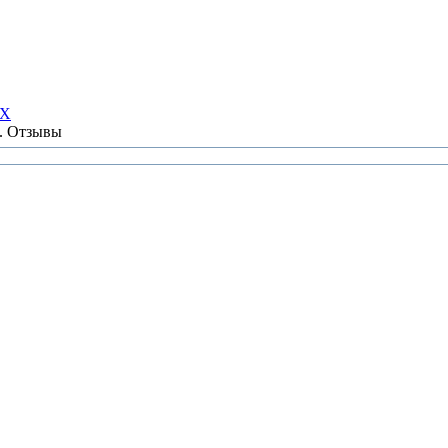
НХ
ы. Отзывы