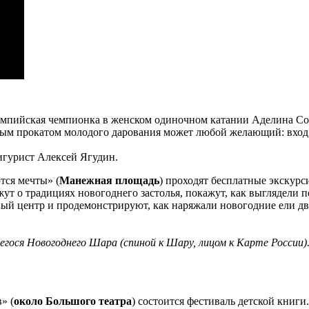
олимпийская чемпионка в женском одиночном катании Аделина С
м прокатом молодого дарования может любой желающий: вход н
игурист Алексей Ягудин.
тся мечты» (
Манежная площадь
) проходят бесплатные экскурс
т о традициях новогоднего застолья, покажут, как выглядели п
ый центр и продемонстрируют, как наряжали новогодние ели два
егося Новогоднего Шара (спиной к Шару, лицом к Карте России)
» (
около Большого театра
) состоится фестиваль детской книги