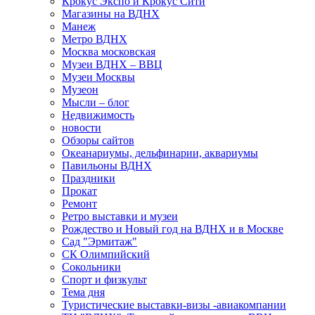
Крокус Экспо и Крокус Сити
Магазины на ВДНХ
Манеж
Метро ВДНХ
Москва московская
Музеи ВДНХ – ВВЦ
Музеи Москвы
Музеон
Мысли – блог
Недвижимость
новости
Обзоры сайтов
Океанариумы, дельфинарии, аквариумы
Павильоны ВДНХ
Праздники
Прокат
Ремонт
Ретро выставки и музеи
Рождество и Новый год на ВДНХ и в Москве
Сад "Эрмитаж"
СК Олимпийский
Сокольники
Спорт и физкульт
Тема дня
Туристические выставки-визы -авиакомпании