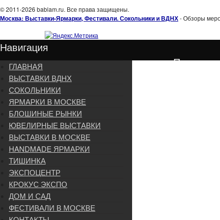
© 2011-2026 bablam.ru. Все права защищены.
Москва: Выставки-Ярмарки, Фестивали. Сокольники и ВДНХ
- Обзоры меро
Навигация
Подписка
ГЛАВНАЯ
ВЫСТАВКИ ВДНХ
СОКОЛЬНИКИ
ЯРМАРКИ В МОСКВЕ
БЛОШИНЫЕ РЫНКИ
ЮВЕЛИРНЫЕ ВЫСТАВКИ
ВЫСТАВКИ В МОСКВЕ
HANDMADE ЯРМАРКИ
ТИШИНКА
ЭКСПОЦЕНТР
КРОКУС ЭКСПО
ДОМ И САД
ФЕСТИВАЛИ В МОСКВЕ
КОНТАКТЫ