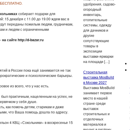
 БЕСПЛАТНО.
удобрения, садово-
огородный
окольниках
собирает подарки для
инвентарь,
 15 декабря с 11.00 до 19.00 ждем вас в
отопительные
будут переданы пожилым людям, грудничкам,
системы, одежду
мам и людям с ограниченными
для дачников и
другие
 –
на сайте http://d-bazar.ru
сопутствующие
товары в
экспозиции
выставки-ярмарки
на площади […]
тий в России пока ещё занимается не так
Строительная
рократические и психологические барьеры.
выставка MosBuild
в Москве 2027
вое из всего, что у нас есть.
Выставка MosBuild
занимает первое
 был практичным, нацеленным на успех, не
место в нашей
ервячком у себя душе.
стране среди
ь, как помочь детям, старикам и даже
выставок
ными, что Ваша помощь дошла по адресу.
строительных и
отделочных
ильон 4 КВЦ «Сокольники» в воскресенье 15
материалов и
входит в пятёрку