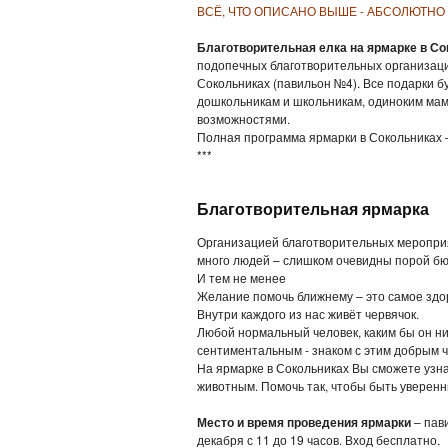
ВСЁ, ЧТО ОПИСАНО ВЫШЕ - АБСОЛЮТНО
Благотворительная елка на ярмарке в С
подопечных благотворительных организаций:
Сокольниках (павильон №4). Все подарки 
дошкольникам и школьникам, одиноким ма
возможностями.
Полная программа ярмарки в Сокольниках
***
Благотворительная ярмарка
Организацией благотворительных мероприя
много людей – слишком очевидны порой бю
И тем не менее
Желание помочь ближнему – это самое здоро
Внутри каждого из нас живёт червячок.
Любой нормальный человек, каким бы он ни
сентиментальным - знаком с этим добрым ч
На ярмарке в Сокольниках Вы сможете узнат
животным. Помочь так, чтобы быть уверен
Место и время проведения ярмарки
– пав
декабря с 11 до 19 часов. Вход бесплатно.