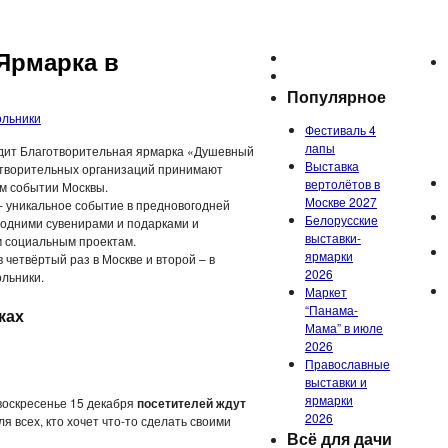
Ярмарка в
Популярное
ольники
Фестиваль 4
лапы
одит Благотворительная ярмарка «Душевный
Выставка
отворительных организаций принимают
вертолётов в
ом событии Москвы.
Москве 2027
- уникальное событие в предновогодней
Белорусские
годними сувенирами и подарками и
выставки-
м социальным проектам.
ярмарки
 четвёртый раз в Москве и второй – в
2026
ольники.
Маркет
“Панама-
ках
Мама” в июле
2026
Православные
выставки и
ярмарки
 воскресенье 15 декабря
посетителей ждут
2026
Для всех, кто хочет что-то сделать своими
Всё для дачи