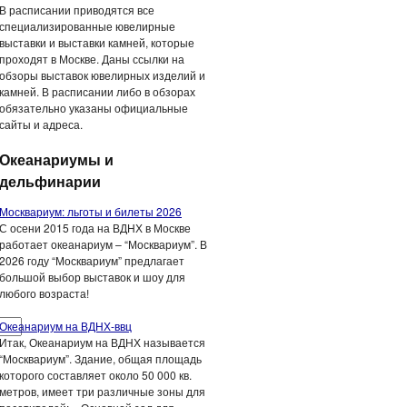
В расписании приводятся все
специализированные ювелирные
выставки и выставки камней, которые
проходят в Москве. Даны ссылки на
обзоры выставок ювелирных изделий и
камней. В расписании либо в обзорах
обязательно указаны официальные
сайты и адреса.
Океанариумы и
дельфинарии
Москвариум: льготы и билеты 2026
С осени 2015 года на ВДНХ в Москве
работает океанариум – “Москвариум”. В
2026 году “Москвариум” предлагает
большой выбор выставок и шоу для
любого возраста!
Океанариум на ВДНХ-ввц
Итак, Океанариум на ВДНХ называется
“Москвариум”. Здание, общая площадь
которого составляет около 50 000 кв.
метров, имеет три различные зоны для