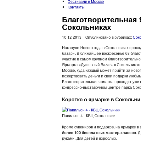
Фестивали в Москве
Контакты
Благотворительная 
Сокольниках
10 12 2013 | Опубликовано в рубриках:
Сок
Накануне Нового года в Сокольниках прох
базар». В ближайшее воскресенье 68 благ
участие в самом крупном благотворительн
Ярмарка «Душевный Bazar» в Сокольниках 
Москве, куда каждый может прийти за ново
пожертвовать деньги и свои подарки любы
Благотворительная ярмарка проходит уже в
конгрессно-выставочном центре парка Сок
Коротко о ярмарке в Сокольни
Павильон 4 - КВЦ Сокольники
Кроме сувениров и подарков, на ярмарке в
более 100 бесплатных мастер-классов
. 
руками. Для детей и взрослых.