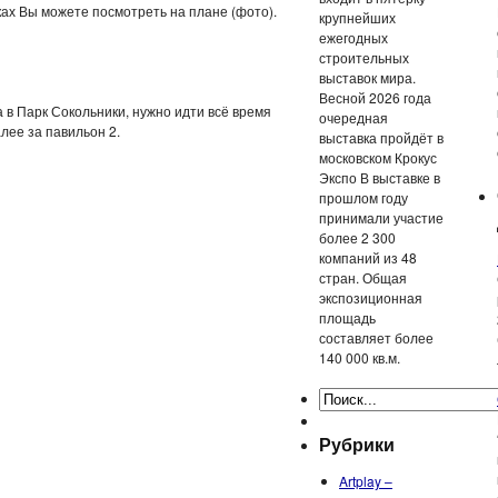
ах Вы можете посмотреть на плане (фото).
крупнейших
ежегодных
строительных
выставок мира.
Весной 2026 года
 в Парк Сокольники, нужно идти всё время
очередная
алее за павильон 2.
выставка пройдёт в
московском Крокус
Экспо В выставке в
прошлом году
принимали участие
более 2 300
компаний из 48
стран. Общая
экспозиционная
площадь
составляет более
140 000 кв.м.
Рубрики
Artplay –