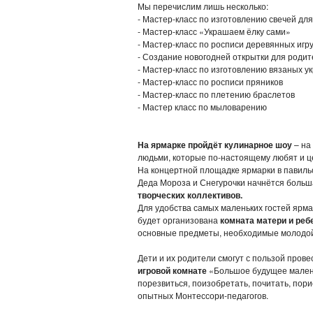
Мы перечислим лишь несколько:
- Мастер-класс по изготовлению свечей для
- Мастер-класс «Украшаем ёлку сами»
- Мастер-класс по росписи деревянных игр
- Создание новогодней открытки для роди
- Мастер-класс по изготовлению вязаных 
- Мастер-класс по росписи пряников
- Мастер-класс по плетению браслетов
- Мастер класс по мыловарению
-
На ярмарке пройдёт кулинарное шоу
– на
людьми, которые по-настоящему любят и ц
На концертной площадке ярмарки в павильо
Деда Мороза и Снегурочки начнётся боль
творческих коллективов.
Для удобства самых маленьких гостей ярма
будет организована
комната матери и реб
основные предметы, необходимые молодо
Дети и их родители смогут с пользой про
игровой комнате
«Большое будущее малень
порезвиться, поизобретать, почитать, пор
опытных Монтессори-педагогов.