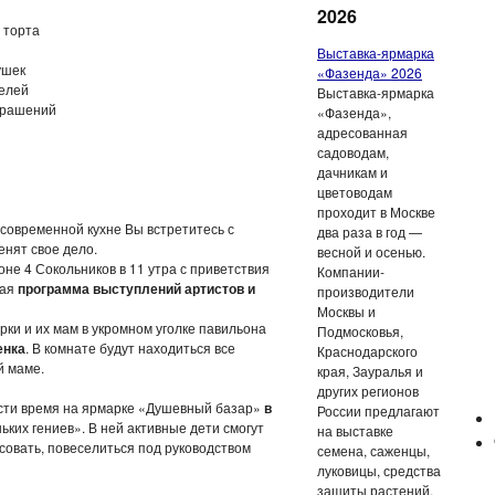
2026
 торта
Выставка-ярмарка
ушек
«Фазенда» 2026
телей
Выставка-ярмарка
украшений
«Фазенда»,
адресованная
садоводам,
дачникам и
цветоводам
проходит в Москве
 современной кухне Вы встретитесь с
два раза в год —
енят свое дело.
весной и осенью.
не 4 Сокольников в 11 утра с приветствия
Компании-
шая
программа выступлений артистов и
производители
Москвы и
рки и их мам в укромном уголке павильона
Подмосковья,
енка
. В комнате будут находиться все
Краснодарского
й маме.
края, Зауралья и
других регионов
вести время на ярмарке «Душевный базар»
в
России предлагают
ких гениев». В ней активные дети смогут
на выставке
исовать, повеселиться под руководством
семена, саженцы,
луковицы, средства
защиты растений,