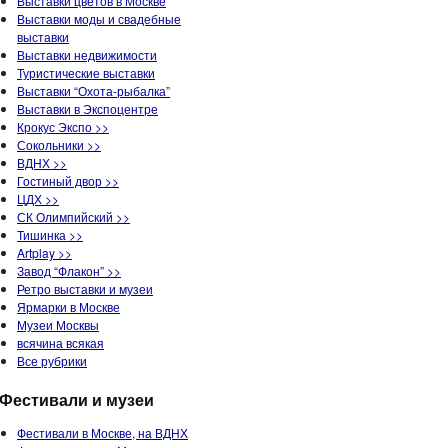
Выставки цветов в Москве
Выставки моды и свадебные
выставки
Выставки недвижимости
Туристические выставки
Выставки “Охота-рыбалка”
Выставки в Экспоцентре
Крокус Экспо >>
Сокольники >>
ВДНХ >>
Гостиный двор >>
ЦДХ >>
СК Олимпийский >>
Тишинка >>
Artplay >>
Завод “Флакон” >>
Ретро выставки и музеи
Ярмарки в Москве
Музеи Москвы
всячина всякая
Все рубрики
Фестивали и музеи
Фестивали в Москве, на ВДНХ