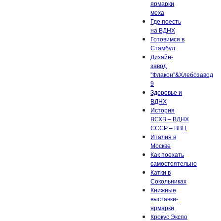
ярмарки
меха
Где поесть
на ВДНХ
Готовимся в
Стамбул
Дизайн-
завод
"Флакон"&Хлебозавод
9
Здоровье и
ВДНХ
История
ВСХВ – ВДНХ
СССР – ВВЦ
Италия в
Москве
Как поехать
самостоятельно
Катки в
Сокольниках
Книжные
выставки-
ярмарки
Крокус Экспо