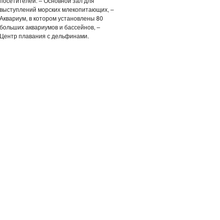
посетителей: – Основной зал для
выступлений морских млекопитающих, –
Аквариум, в котором установлены 80
больших аквариумов и бассейнов, –
Центр плавания с дельфинами.