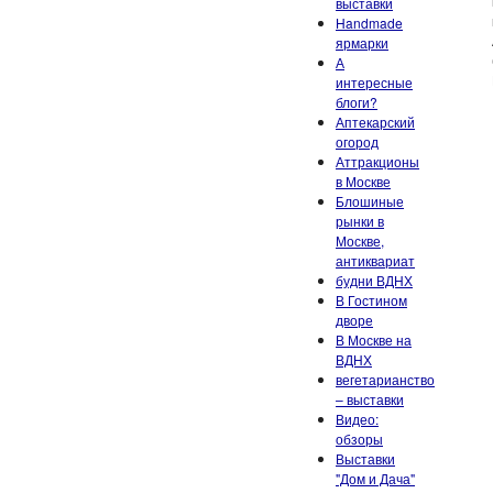
выставки
Handmade
ярмарки
А
интересные
блоги?
Аптекарский
огород
Аттракционы
в Москве
Блошиные
рынки в
Москве,
антиквариат
будни ВДНХ
В Гостином
дворе
В Москве на
ВДНХ
вегетарианство
– выставки
Видео:
обзоры
Выставки
"Дом и Дача"