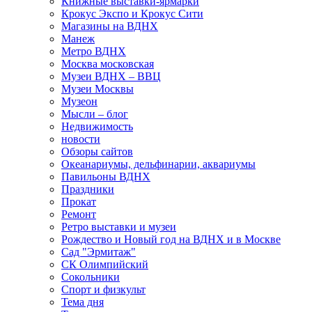
Книжные выставки-ярмарки
Крокус Экспо и Крокус Сити
Магазины на ВДНХ
Манеж
Метро ВДНХ
Москва московская
Музеи ВДНХ – ВВЦ
Музеи Москвы
Музеон
Мысли – блог
Недвижимость
новости
Обзоры сайтов
Океанариумы, дельфинарии, аквариумы
Павильоны ВДНХ
Праздники
Прокат
Ремонт
Ретро выставки и музеи
Рождество и Новый год на ВДНХ и в Москве
Сад "Эрмитаж"
СК Олимпийский
Сокольники
Спорт и физкульт
Тема дня