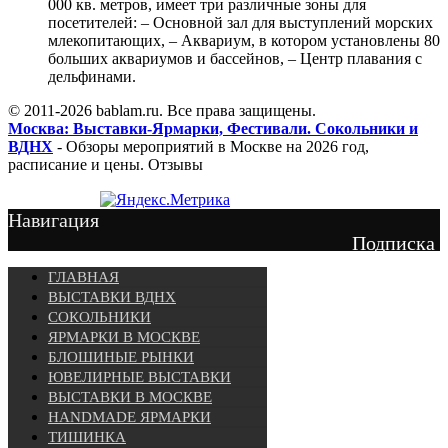
000 кв. метров, имеет три различные зоны для
посетителей: – Основной зал для выступлений морских
млекопитающих, – Аквариум, в котором установлены 80
больших аквариумов и бассейнов, – Центр плавания с
дельфинами.
© 2011-2026 bablam.ru. Все права защищены.
Москва: Выставки-Ярмарки, Фестивали. Сокольники и
ВДНХ
- Обзоры мероприятий в Москве на 2026 год,
расписание и цены. Отзывы
Навигация
Подписка
ГЛАВНАЯ
ВЫСТАВКИ ВДНХ
СОКОЛЬНИКИ
ЯРМАРКИ В МОСКВЕ
БЛОШИНЫЕ РЫНКИ
ЮВЕЛИРНЫЕ ВЫСТАВКИ
ВЫСТАВКИ В МОСКВЕ
HANDMADE ЯРМАРКИ
ТИШИНКА