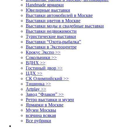
Handmade ярмарки
Ювелирные выставки
Выставки автомобилей в Москве
Выставки цветов в Москве
Выставки моды и свадебные выставки
Выставки недвижимости
Туристические выставки
Выставки “Охота-рыбалка”
Выставки в Экспоцентре
Крокус Экспо >>
Сокольники >>
ВДНХ >>
Гостиный двор >>
ЦДХ >>
СК Олимпийский >>
Тишинка >>
Artplay >>
Завод “Флакон” >>
Ретро выставки и музеи
Ярмарки в Москве
Музеи Москвы
всячина всякая
Все рубрики