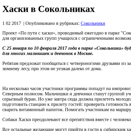
Хаски в Сокольниках
1 02 2017 | Опубликовано в рубриках:
Сокольники
Проект «По пути с хаски», проводимый ежегодно в парке "Соко
для организованных групп учащихся с ограниченными возможн
С 25 января по 10 февраля 2017 года в парке «Сокольники» 
для многих мальчишек и девчонок в Москве.
Ребятам предложат пообщаться с четвероногими друзьями из з
зимнему лесу, при этом не уезжая далеко от дома.
-
На несколько часов участники программы попадут на импров
Северным полюсом. Мальчишки и девчонки станут группой учен
серьезный буран. Но уже завтра сюда должна прилететь молод
подготовить станцию к прилету гостей: проверить готовность 
сварить витаминный напиток. Помогать участникам на маршрут
Собаки Хаски преодолевают все препятствия вместе с человеком
Все остальные желающие могут прийти в гости к сибирским ха