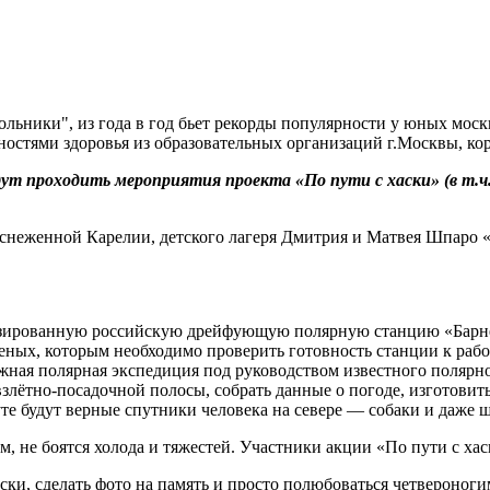
льники", из года в год бьет рекорды популярности у юных моск
остями здоровья из образовательных организаций г.Москвы, к
будут проходить мероприятия проекта «По пути с хаски» (в т.
аснеженной Карелии, детского лагеря Дмитрия и Матвея Шпаро 
изированную российскую дрейфующую полярную станцию «Барне
ых, которым необходимо проверить готовность станции к работ
ежная полярная экспедиция под руководством известного поляр
взлётно-посадочной полосы, собрать данные о погоде, изготовит
е будут верные спутники человека на севере — собаки и даже 
, не боятся холода и тяжестей. Участники акции «По пути с хаск
ски, сделать фото на память и просто полюбоваться четвероног