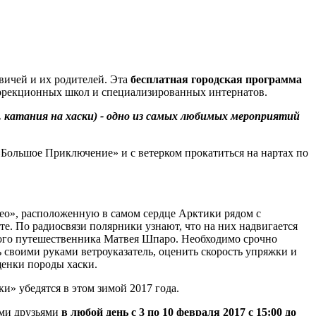
вичей и их родителей. Эта
бесплатная городская программа
оррекционных школ и специализированных интернатов.
ч. катания на хаски) - одно из самых любимых мероприятий
«Большое Приключение» и с ветерком прокатиться на нартах по
о», расположенную в самом сердце Арктики рядом с
е. По радиосвязи полярники узнают, что на них надвигается
ного путешественника Матвея Шпаро. Необходимо срочно
ь своими руками ветроуказатель, оценить скорость упряжки и
щенки породы хаски.
и» убедятся в этом зимой 2017 года.
ими друзьями
в любой день с 3 по 10 февраля 2017 с 15:00 до