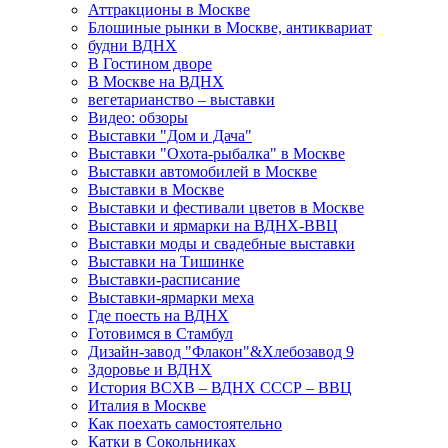
Аттракционы в Москве
Блошиные рынки в Москве, антиквариат
будни ВДНХ
В Гостином дворе
В Москве на ВДНХ
вегетарианство – выставки
Видео: обзоры
Выставки "Дом и Дача"
Выставки "Охота-рыбалка" в Москве
Выставки автомобилей в Москве
Выставки в Москве
Выставки и фестивали цветов в Москве
Выставки и ярмарки на ВДНХ-ВВЦ
Выставки моды и свадебные выставки
Выставки на Тишинке
Выставки-расписание
Выставки-ярмарки меха
Где поесть на ВДНХ
Готовимся в Стамбул
Дизайн-завод "Флакон"&Хлебозавод 9
Здоровье и ВДНХ
История ВСХВ – ВДНХ СССР – ВВЦ
Италия в Москве
Как поехать самостоятельно
Катки в Сокольниках