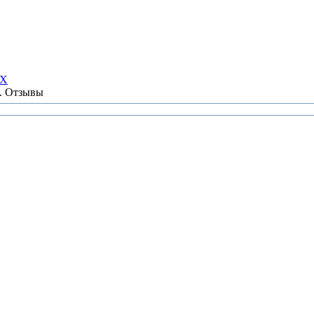
НХ
ы. Отзывы