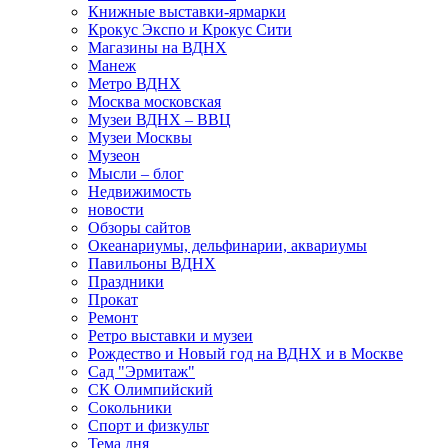
Книжные выставки-ярмарки
Крокус Экспо и Крокус Сити
Магазины на ВДНХ
Манеж
Метро ВДНХ
Москва московская
Музеи ВДНХ – ВВЦ
Музеи Москвы
Музеон
Мысли – блог
Недвижимость
новости
Обзоры сайтов
Океанариумы, дельфинарии, аквариумы
Павильоны ВДНХ
Праздники
Прокат
Ремонт
Ретро выставки и музеи
Рождество и Новый год на ВДНХ и в Москве
Сад "Эрмитаж"
СК Олимпийский
Сокольники
Спорт и физкульт
Тема дня