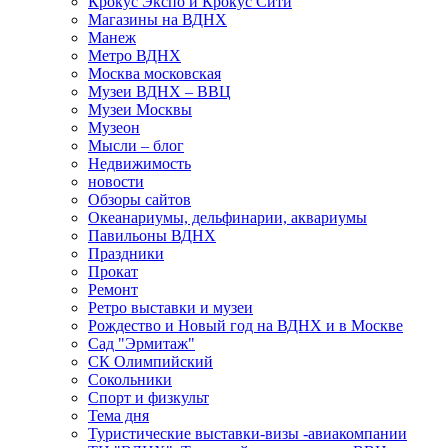
Крокус Экспо и Крокус Сити
Магазины на ВДНХ
Манеж
Метро ВДНХ
Москва московская
Музеи ВДНХ – ВВЦ
Музеи Москвы
Музеон
Мысли – блог
Недвижимость
новости
Обзоры сайтов
Океанариумы, дельфинарии, аквариумы
Павильоны ВДНХ
Праздники
Прокат
Ремонт
Ретро выставки и музеи
Рождество и Новый год на ВДНХ и в Москве
Сад "Эрмитаж"
СК Олимпийский
Сокольники
Спорт и физкульт
Тема дня
Туристические выставки-визы -авиакомпании