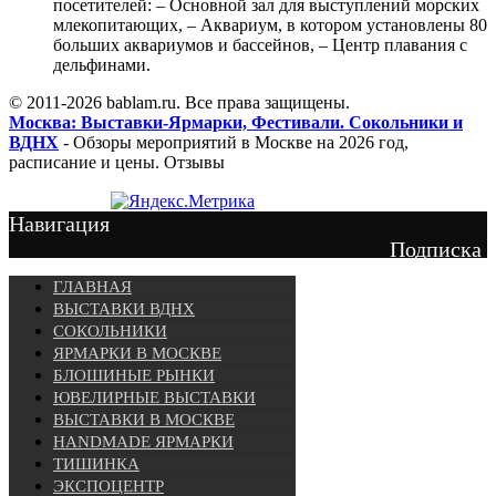
посетителей: – Основной зал для выступлений морских
млекопитающих, – Аквариум, в котором установлены 80
больших аквариумов и бассейнов, – Центр плавания с
дельфинами.
© 2011-2026 bablam.ru. Все права защищены.
Москва: Выставки-Ярмарки, Фестивали. Сокольники и
ВДНХ
- Обзоры мероприятий в Москве на 2026 год,
расписание и цены. Отзывы
Навигация
Подписка
ГЛАВНАЯ
ВЫСТАВКИ ВДНХ
СОКОЛЬНИКИ
ЯРМАРКИ В МОСКВЕ
БЛОШИНЫЕ РЫНКИ
ЮВЕЛИРНЫЕ ВЫСТАВКИ
ВЫСТАВКИ В МОСКВЕ
HANDMADE ЯРМАРКИ
ТИШИНКА
ЭКСПОЦЕНТР