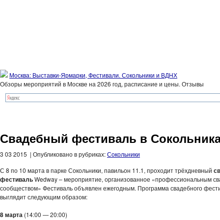
Москва: Выставки-Ярмарки, Фестивали. Сокольники и ВДНХ
Обзоры мероприятий в Москве на 2026 год, расписание и цены. Отзывы
Свадебный фестиваль в Сокольник
3 03 2015 | Опубликовано в рубриках:
Сокольники
С 8 по 10 марта в парке Сокольники, павильон 11.1, проходит трёхдневный
с
фестиваль
Wedway – мероприятие, организованное «профессиональным с
сообществом» Фестиваль объявлен ежегодным. Программа свадебного фест
выглядит следующим образом:
8 марта
(14:00 — 20:00)