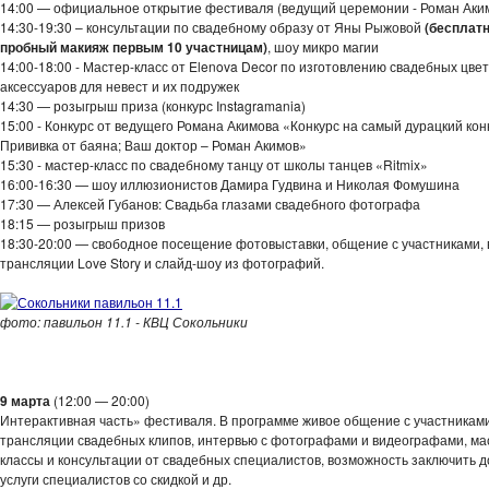
14:00 — официальное открытие фестиваля (ведущий церемонии - Роман Аки
14:30-19:30 – консультации по свадебному образу от Яны Рыжовой
(бесплат
пробный макияж первым 10 участницам)
, шоу микро магии
14:00-18:00 - Мастер-класс от Elenova Decor по изготовлению свадебных цве
аксессуаров для невест и их подружек
14:30 — розыгрыш приза (конкурс Instagramania)
15:00 - Конкурс от ведущего Романа Акимова «Конкурс на самый дурацкий кон
Прививка от баяна; Ваш доктор – Роман Акимов»
15:30 - мастер-класс по свадебному танцу от школы танцев «Ritmix»
16:00-16:30 — шоу иллюзионистов Дамира Гудвина и Николая Фомушина
17:30 — Алексей Губанов: Свадьба глазами свадебного фотографа
18:15 — розыгрыш призов
18:30-20:00 — свободное посещение фотовыставки, общение с участниками,
трансляции Love Story и слайд-шоу из фотографий.
фото: павильон 11.1 - КВЦ Сокольники
-
9 марта
(12:00 — 20:00)
Интерактивная часть» фестиваля. В программе живое общение с участниками
трансляции свадебных клипов, интервью с фотографами и видеографами, ма
классы и консультации от свадебных специалистов, возможность заключить д
услуги специалистов со скидкой и др.