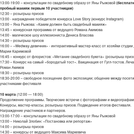
13:00-19:00 – консультации по свадебному образу от Яны Рыжовой
(бесплат
пробный макияж первым 10 участницам)
12:30 – розыгрыш призов
13:00 - награждение победителя конкурса Love Story (конкурс Instagram)
13:00 – Яна Рыжова: «Каким должен быть свадебный макияж»
13:45 – конкурсная программа от ведущего Романа Акимова
14:00 - магическое шоу иллюзиониста Дениса Власова
14:30 – розыгрыш призов
16:00 – «Wedway-девичник» - интерактивный мастер-класс от хозяйки студии
Марии Каримовой
16:45 – конкурс от флористов: «Метание свадебного букета» (розыгрыш приз
17:30 – Конкурс на самый «бородатый тост». Вакцинация от Гугл-тостов. Леча
Роман Акимов
18:30 – розыгрыш призов
18:30-20:00 – свободное посещение фото экспозиции; общение между посет
участниками фестиваля
10 марта
(12:00 — 18:00)
Продолжение программы. Творческие встречи с фотографами и видеографам
Конкурсы, мастер-классы, розыгрыш призов. Подведение итогов фестиваля.
Награждение участников и партнеров.
13:00-17:00 – консультации по свадебному образу от Яны Рыжовой
13:00 – Николай Злобин: «Постановка или репортаж»
14:00 – розыгрыш призов
14:30 – конкурсы от ведущего Максима Маркевича