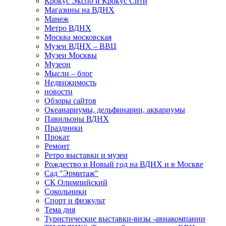
Крокус Экспо и Крокус Сити
Магазины на ВДНХ
Манеж
Метро ВДНХ
Москва московская
Музеи ВДНХ – ВВЦ
Музеи Москвы
Музеон
Мысли – блог
Недвижимость
новости
Обзоры сайтов
Океанариумы, дельфинарии, аквариумы
Павильоны ВДНХ
Праздники
Прокат
Ремонт
Ретро выставки и музеи
Рождество и Новый год на ВДНХ и в Москве
Сад "Эрмитаж"
СК Олимпийский
Сокольники
Спорт и физкульт
Тема дня
Туристические выставки-визы -авиакомпании