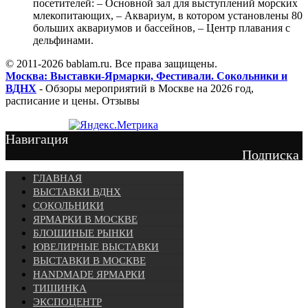
посетителей: – Основной зал для выступлений морских
млекопитающих, – Аквариум, в котором установлены 80
больших аквариумов и бассейнов, – Центр плавания с
дельфинами.
© 2011-2026 bablam.ru. Все права защищены.
Москва: Выставки-Ярмарки, Фестивали. Сокольники и
ВДНХ
- Обзоры мероприятий в Москве на 2026 год,
расписание и цены. Отзывы
Навигация
Подписка
ГЛАВНАЯ
ВЫСТАВКИ ВДНХ
СОКОЛЬНИКИ
ЯРМАРКИ В МОСКВЕ
БЛОШИНЫЕ РЫНКИ
ЮВЕЛИРНЫЕ ВЫСТАВКИ
ВЫСТАВКИ В МОСКВЕ
HANDMADE ЯРМАРКИ
ТИШИНКА
ЭКСПОЦЕНТР