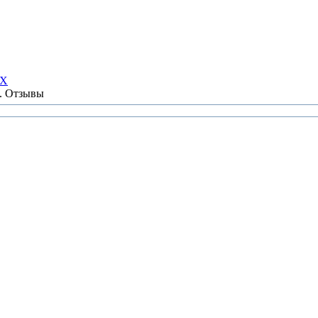
НХ
ы. Отзывы