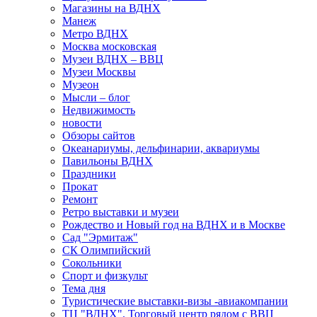
Магазины на ВДНХ
Манеж
Метро ВДНХ
Москва московская
Музеи ВДНХ – ВВЦ
Музеи Москвы
Музеон
Мысли – блог
Недвижимость
новости
Обзоры сайтов
Океанариумы, дельфинарии, аквариумы
Павильоны ВДНХ
Праздники
Прокат
Ремонт
Ретро выставки и музеи
Рождество и Новый год на ВДНХ и в Москве
Сад "Эрмитаж"
СК Олимпийский
Сокольники
Спорт и физкульт
Тема дня
Туристические выставки-визы -авиакомпании
ТЦ "ВДНХ". Торговый центр рядом с ВВЦ