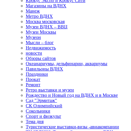
Крокус Экспо и Крокус Сити
Магазины на ВДНХ
Манеж
Метро ВДНХ
Москва московская
Музеи ВДНХ – ВВЦ
Музеи Москвы
Музеон
Мысли – блог
Недвижимость
новости
Обзоры сайтов
Океанариумы, дельфинарии, аквариумы
Павильоны ВДНХ
Праздники
Прокат
Ремонт
Ретро выставки и музеи
Рождество и Новый год на ВДНХ и в Москве
Сад "Эрмитаж"
СК Олимпийский
Сокольники
Спорт и физкульт
Тема дня
Туристические выставки-визы -авиакомпании