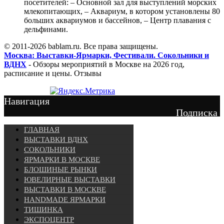
посетителей: – Основной зал для выступлений морских
млекопитающих, – Аквариум, в котором установлены 80
больших аквариумов и бассейнов, – Центр плавания с
дельфинами.
© 2011-2026 bablam.ru. Все права защищены.
Москва: Выставки-Ярмарки, Фестивали. Сокольники и
ВДНХ
- Обзоры мероприятий в Москве на 2026 год,
расписание и цены. Отзывы
Навигация
Подписка
ГЛАВНАЯ
ВЫСТАВКИ ВДНХ
СОКОЛЬНИКИ
ЯРМАРКИ В МОСКВЕ
БЛОШИНЫЕ РЫНКИ
ЮВЕЛИРНЫЕ ВЫСТАВКИ
ВЫСТАВКИ В МОСКВЕ
HANDMADE ЯРМАРКИ
ТИШИНКА
ЭКСПОЦЕНТР