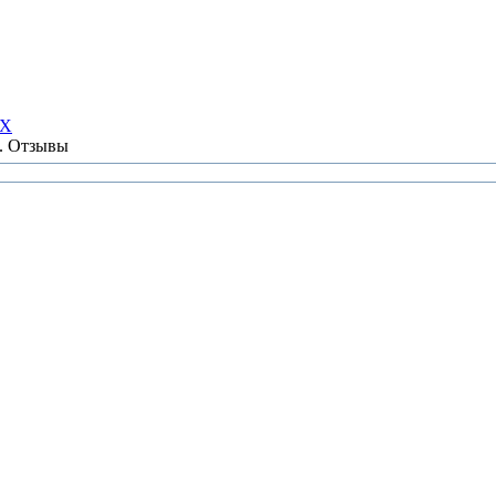
НХ
ы. Отзывы