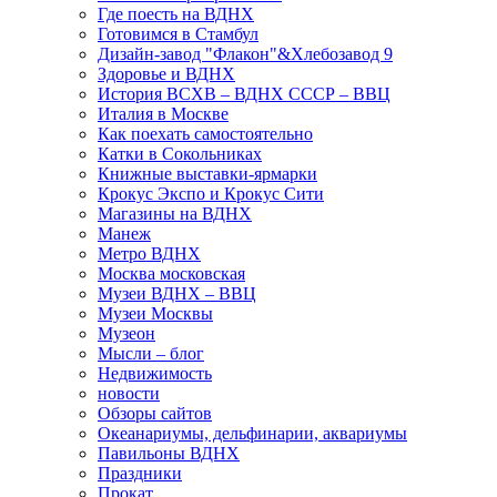
Где поесть на ВДНХ
Готовимся в Стамбул
Дизайн-завод "Флакон"&Хлебозавод 9
Здоровье и ВДНХ
История ВСХВ – ВДНХ СССР – ВВЦ
Италия в Москве
Как поехать самостоятельно
Катки в Сокольниках
Книжные выставки-ярмарки
Крокус Экспо и Крокус Сити
Магазины на ВДНХ
Манеж
Метро ВДНХ
Москва московская
Музеи ВДНХ – ВВЦ
Музеи Москвы
Музеон
Мысли – блог
Недвижимость
новости
Обзоры сайтов
Океанариумы, дельфинарии, аквариумы
Павильоны ВДНХ
Праздники
Прокат