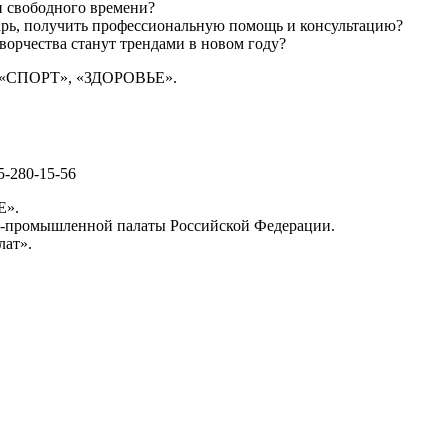
ии свободного времени?
арь, получить профессиональную помощь и консультацию?
творчества станут трендами в новом году?
, «СПОРТ», «ЗДОРОВЬЕ».
5-280-15-56
Е».
о-промышленной палаты Российской Федерации.
ат».