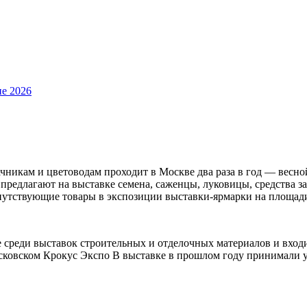
ие 2026
ачникам и цветоводам проходит в Москве два раза в год — вес
 предлагают на выставке семена, саженцы, луковицы, средства 
опутствующие товары в экспозиции выставки-ярмарки на площад
не среди выставок строительных и отделочных материалов и вхо
осковском Крокус Экспо В выставке в прошлом году принимали у