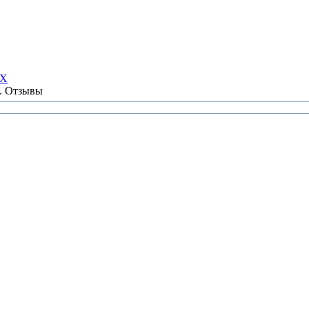
НХ
ы. Отзывы