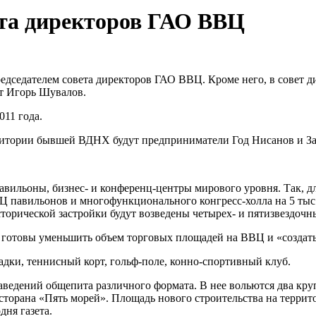
ета директоров ГАО ВВЦ
Председателем совета директоров ГАО ВВЦ. Кроме него, в совет
т Игорь Шувалов.
11 года.
ритории бывшей ВДНХ будут предприниматели Год Нисанов и За
вильоны, бизнес- и конференц-центры мирового уровня. Так, дл
ВЦ павильонов и многофункционального конгресс-холла на 5 ты
торической застройки будут возведены четырех- и пятизвездочны
 готовы уменьшить объем торговых площадей на ВВЦ и «создать
адки, теннисный корт, гольф-поле, конно-спортивный клуб.
аведений общепита различного формата. В нее вольются два кру
есторана «Пять морей». Площадь нового строительства на террит
дня газета.