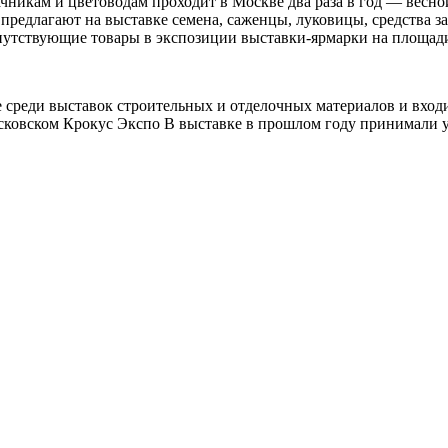
ачникам и цветоводам проходит в Москве два раза в год — вес
 предлагают на выставке семена, саженцы, луковицы, средства 
опутствующие товары в экспозиции выставки-ярмарки на площад
не среди выставок строительных и отделочных материалов и вхо
осковском Крокус Экспо В выставке в прошлом году принимали у