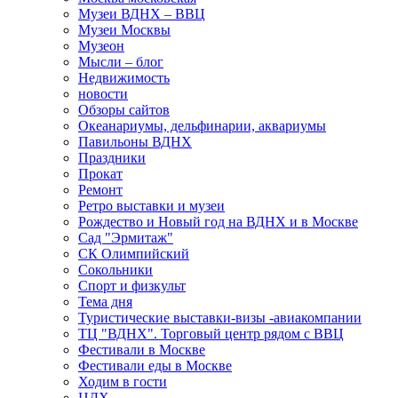
Музеи ВДНХ – ВВЦ
Музеи Москвы
Музеон
Мысли – блог
Недвижимость
новости
Обзоры сайтов
Океанариумы, дельфинарии, аквариумы
Павильоны ВДНХ
Праздники
Прокат
Ремонт
Ретро выставки и музеи
Рождество и Новый год на ВДНХ и в Москве
Сад "Эрмитаж"
СК Олимпийский
Сокольники
Спорт и физкульт
Тема дня
Туристические выставки-визы -авиакомпании
ТЦ "ВДНХ". Торговый центр рядом с ВВЦ
Фестивали в Москве
Фестивали еды в Москве
Ходим в гости
ЦДХ