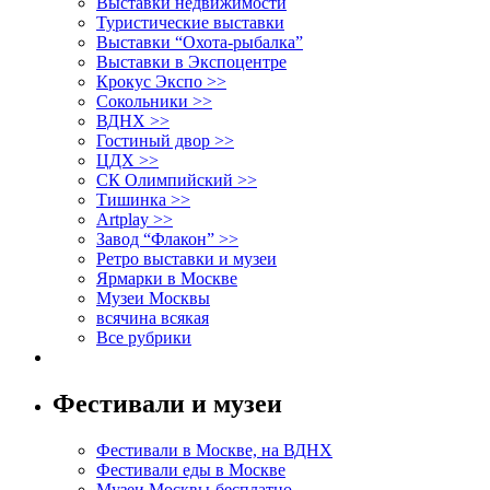
Выставки недвижимости
Туристические выставки
Выставки “Охота-рыбалка”
Выставки в Экспоцентре
Крокус Экспо >>
Сокольники >>
ВДНХ >>
Гостиный двор >>
ЦДХ >>
СК Олимпийский >>
Тишинка >>
Artplay >>
Завод “Флакон” >>
Ретро выставки и музеи
Ярмарки в Москве
Музеи Москвы
всячина всякая
Все рубрики
Фестивали и музеи
Фестивали в Москве, на ВДНХ
Фестивали еды в Москве
Музеи Москвы-бесплатно