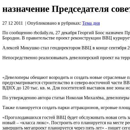
назначение Председателя сов
27 12 2011 | Опубликовано в рубриках:
Тема дня
По сообщению rbcdaily.ru, 27 декабря Георгий Боос назначен 
Бородин. В правительстве проект реконструкции ВВЦ курируе
Алексей Микушко стал гендиректором ВВЦ в конце сентября 20
Непосредственно реализовывать девелоперский проект на тер
-
«Девелоперы обещают возродить и создать новые отраслевые па
предусматривается строительство в северо-восточной части В
ВДНХ до 120 тыс. кв. м. Для посетителей выставок вне зоны ис
По утверждению автора статьи Николая Михалёва, девелоперы
Также планируется создать парки аттракционов, игровые площ
«Проголодавшихся гостей ВВЦ будет обслуживать новая сеть з
новый – «класса люкс». Построить его планируется на месте р
завершить мегапроект планируется через пять лет» - пишет сего