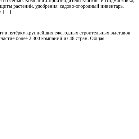
ной и осенью. Компании-производители Москвы и Подмосковья,
защиты растений, удобрения, садово-огородный инвентарь,
и […]
дит в пятёрку крупнейших ежегодных строительных выставок
частие более 2 300 компаний из 48 стран. Общая