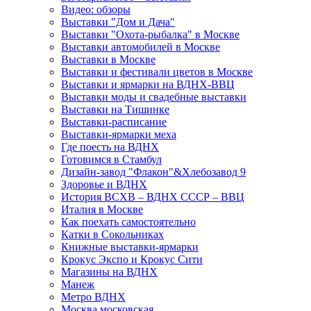
Видео: обзоры
Выставки "Дом и Дача"
Выставки "Охота-рыбалка" в Москве
Выставки автомобилей в Москве
Выставки в Москве
Выставки и фестивали цветов в Москве
Выставки и ярмарки на ВДНХ-ВВЦ
Выставки моды и свадебные выставки
Выставки на Тишинке
Выставки-расписание
Выставки-ярмарки меха
Где поесть на ВДНХ
Готовимся в Стамбул
Дизайн-завод "Флакон"&Хлебозавод 9
Здоровье и ВДНХ
История ВСХВ – ВДНХ СССР – ВВЦ
Италия в Москве
Как поехать самостоятельно
Катки в Сокольниках
Книжные выставки-ярмарки
Крокус Экспо и Крокус Сити
Магазины на ВДНХ
Манеж
Метро ВДНХ
Москва московская