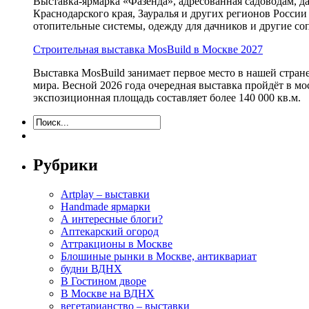
Выставка-ярмарка «Фазенда», адресованная садоводам, д
Краснодарского края, Зауралья и других регионов России
отопительные системы, одежду для дачников и другие с
Строительная выставка MosBuild в Москве 2027
Выставка MosBuild занимает первое место в нашей стра
мира. Весной 2026 года очередная выставка пройдёт в м
экспозиционная площадь составляет более 140 000 кв.м.
Рубрики
Artplay – выставки
Handmade ярмарки
А интересные блоги?
Аптекарский огород
Аттракционы в Москве
Блошиные рынки в Москве, антиквариат
будни ВДНХ
В Гостином дворе
В Москве на ВДНХ
вегетарианство – выставки