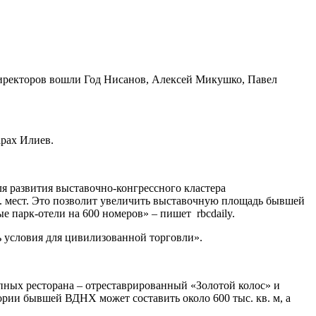
 директоров вошли Год Нисанов, Алексей Микушко, Павел
рах Илиев.
я развития выставочно-конгрессного кластера
с. мест. Это позволит увеличить выставочную площадь бывшей
е парк-отели на 600 номеров» – пишет rbcdaily.
 условия для цивилизованной торговли».
пных ресторана – отреставрированный «Золотой колос» и
ории бывшей ВДНХ может составить около 600 тыс. кв. м, а