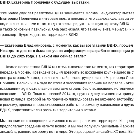
ВДНХ Екатерина Проничева о будущем выставки.
Уже более двух лет развитием ВДНХ занимается Москва. Гендиректор выста
Екатерина Проничева в интервью mos.ru пояснила, что удалось сделать за эт
поделилась планами о том, когда отреставрируют визитную карточку ВДНХ 
а также основные павильоны. Она рассказала, что такое «Лента Мёбиуса» и 
транспорт будет ходить по территории ВДНХ.
— Екатерина Владимировна, с момента, как вы возглавили ВДНХ, прошёл 
Незадолго до этого была озвучена информация о разработке концепции р
ВДНХ до 2025 года. На каком она сейчас этапе?
— Начало нового этапа ВДНХ мы отсчитываем с того момента, как территори
передана Москве. Президент решил доверить возрождение крупнейшего выс
центра страны Москве, возглавил штаб реконструкции лично Мэр города Сер
Собянин. Весной 2014 года по итогам голосования горожан на портале «Акт
гражданин» ag.mos.ru главной выставке страны было возвращено историческ
название — ВДНХ. Тогда же, весной 2014-го, к руководству комплексом прист
новая команда, которой было поручено ликвидировать незаконную застройку
и рекламу, провести первоочередные работы по ремонту павильонов и други
ВДНХ, подготовить план развития территории выставки.
Мы говорим не о концепции, а именно о плане развития территории. Концеп
предполагает создание чего-то нового, а мы уже получили уникальный архит
ансамбль, равного которому нет в мире. Это дворцовый ансамбль ХХ века. Взя