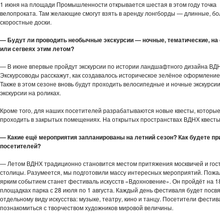
1 июня на площади Промышленности открывается шестая в этом году точка
велопроката. Там желающие смогут взять в аренду лонгборды — длинные, б
скоростные доски.
— Будут ли проводить необычные экскурсии — ночные, тематические, на
или сегвеях этим летом?
— В июне впервые пройдут экскурсии по истории ландшафтного дизайна ВД
Экскурсоводы расскажут, как создавалось историческое зелёное оформление
Также в этом сезоне вновь будут проходить велосипедные и ночные экскурсии
экскурсии на роликах.
Кроме того, для наших посетителей разрабатываются новые квесты, которые
проходить в закрытых помещениях. На открытых пространствах ВДНХ квесты
— Какие ещё мероприятия запланированы на летний сезон? Как будете пр
посетителей?
— Летом ВДНХ традиционно становится местом притяжения москвичей и гос
столицы. Разумеется, мы подготовили массу интересных мероприятий. Пожа
ярким событием станет фестиваль искусств «Вдохновение». Он пройдёт на 1
площадках парка с 28 июля по 1 августа. Каждый день фестиваля будет пос
отдельному виду искусства: музыке, театру, кино и танцу. Посетители фестив
познакомиться с творчеством художников мировой величины.