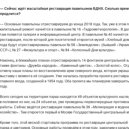
— Сейчас идёт масштабная реставрация павильонов ВДНХ. Сколько врем
продлится?
— Основные павильоны отреставрируем до конца 2018 года. Так, уже в этом г
капитальный ремонт начнётся в павильоне № 16 «Гидрометеорология». В д
там появятся галерея и информационный центр. В павильоне № 40 начнётся
реставрация, после которой для посетителей откроется музей «Хлебный дом
года будут отреставрированы павильон № 58 «Земледелие» (бывший «Украи
ССР»), № 27 «Физкультура и спорт», № 84 «Колхозный Дом культуры».
Наконец, в ближайших планах отреставрировать 14 фонтанов центральной а
также фонтаны «Дружба народов», «Каменный цветок», «Золотой колос». От
отмечу наши планы по восстановлению арки северного входа, которая украш
выставку с момента её создания. Уже началась проработка проекта реставра
главного входа, созданной в 1954 году. Оба проекта мы планируем завершить
году.
Всего сегодня на территории парка находятся 49 объектов культурного насле
в половине из них, на 24 объектах, уже проведены первоочередные против
работы. Сейчас ведётся реставрация павильона № 36 «Мелиорация и водно
хозяйство». Там откроется первый в Москве Государственный центральный м
Кроме того, этой весной стартовала программа по реставрации центральной 
парка и цветников. Основные работы проведём в этом году, закончим к началу