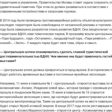
территорию в управление, Правительство Москвы ставит задачу сохранить э
удивительный памятник. При этом он должен развиваться в соответствии с
современными потребностями и запросами горожан.
В 2014 году были проведены противоаварийные работы объектов культурног
наследия, территория была освобождена от незаконной рекламы и торговли.
году была завершена разработка плана развития ВДНХ. Она предполагает с
территории ВДНХ семи тематических парков. В программу вошли центральна
«Парк будущего», парк «Останкино», ландшафтный парк, «Парк ремёсел», «
знаний», «Экспо». У каждого парка будет своя тема, образ и смысл.
— Центральную аллею планировалось сделать главной туристической
достопримечательностью ВДНХ. Чем именно она будет привлекать госте
выставки?
— Центральная аллея должна превратиться в город музеев. В исторических 
будут работать временные выставки и постоянные музейные экспозиции.
Например, 11 июня в павильоне № 1 «Центральный» откроется выставка по 
космонавтики «Космос. Рождение новой эры», которая прежде с огромным ус
прошла в лондонском Музее науки. 15 июня в павильоне № 15 откроется
интереснейшая экспозиция о кино, где наглядно будут демонстрироваться вс
процессы кинопроизводства. Также на центральной аллее на месте павильо
будет открыт Музей атомной энергии. В конце 2017 года после реставрации в
павильоне «Космос/Машиностроение» откроется центр «Космонавтика и ави