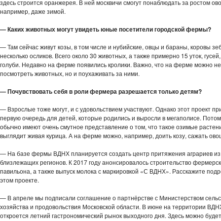
здесь строится оранжерея. В ней москвичи смогут понаблюдать за ростом ов
например, даже зимой.
— Каких животных могут увидеть юные посетители городской фермы?
— Там сейчас живут козы, в том числе и нубийские, овцы и бараны, коровы зеб
несколько осликов. Всего около 30 животных, а также примерно 15 уток, гусей,
голуби. Недавно на ферме появились кролики. Важно, что на ферме можно не
посмотреть животных, но и поухаживать за ними.
— Почувствовать себя в роли фермера разрешается только детям?
— Взрослые тоже могут, и с удовольствием участвуют. Однако этот проект пр
первую очередь для детей, которые родились и выросли в мегаполисе. Потом
обычно имеют очень смутное представление о том, что такое озимые растени
выглядит живая курица. А на ферме можно, например, доить козу, сажать о
— На базе фермы ВДНХ планируется создать центр притяжения аграриев из
близлежащих регионов. К 2017 году анонсировалось строительство фермерск
павильона, а также выпуск молока с маркировкой «С ВДНХ». Расскажите под
этом проекте.
— В апреле мы подписали соглашение о партнёрстве с Министерством сельс
хозяйства и продовольствия Московской области. В июне на территории ВДН
откроется летний гастрономический рынок выходного дня. Здесь можно будет