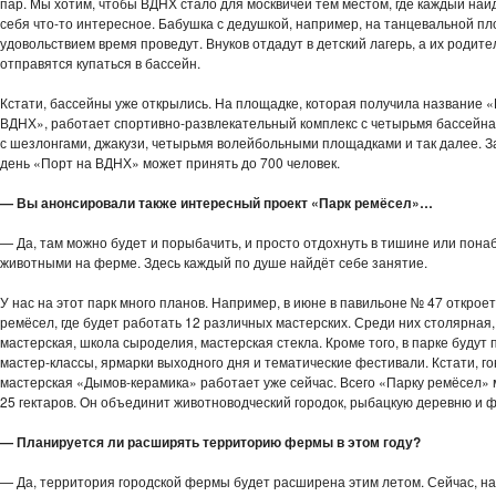
пар. Мы хотим, чтобы ВДНХ стало для москвичей тем местом, где каждый най
себя что-то интересное. Бабушка с дедушкой, например, на танцевальной пл
удовольствием время проведут. Внуков отдадут в детский лагерь, а их родите
отправятся купаться в бассейн.
Кстати, бассейны уже открылись. На площадке, которая получила название 
ВДНХ», работает спортивно-развлекательный комплекс с четырьмя бассейна
с шезлонгами, джакузи, четырьмя волейбольными площадками и так далее. З
день «Порт на ВДНХ» может принять до 700 человек.
— Вы анонсировали также интересный проект «Парк ремёсел»…
— Да, там можно будет и порыбачить, и просто отдохнуть в тишине или пона
животными на ферме. Здесь каждый по душе найдёт себе занятие.
У нас на этот парк много планов. Например, в июне в павильоне № 47 открое
ремёсел, где будет работать 12 различных мастерских. Среди них столярная,
мастерская, школа сыроделия, мастерская стекла. Кроме того, в парке будут
мастер-классы, ярмарки выходного дня и тематические фестивали. Кстати, г
мастерская «Дымов-керамика» работает уже сейчас. Всего «Парку ремёсел»
25 гектаров. Он объединит животноводческий городок, рыбацкую деревню и 
— Планируется ли расширять территорию фермы в этом году?
— Да, территория городской фермы будет расширена этим летом. Сейчас, н