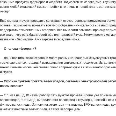
сезонные продукты фермеров и хозяйств Подмосковья: молоко, сыр, клубнику
время любой желающий сможет пройти в теплицы и понаблюдать за тем, как 
овощи.
Ещё мы планируем проводить дегустации отечественных продуктов на регул
основе. Так мы хотим показать всё многообразие и уникальность разных прод
поддержать отечественных аграриев. Все мы с вами слышали про сыр пармез
все знают, что есть башкирский мёд или татарский гусь. Этому проекту мы да
название «Фермерия». Он стартует в середине июня.
— От слова «феерия»?
— Да. У нас гигантская страна, и много разных национальных культурных тра
том числе разных традиций выращивания уникальных продуктов. Мы хотим, ч
можно больше москвичей смогли лично соприкоснуться с этим многообразием
и вкусов.
— Сколько пунктов проката велосипедов, сегвеев и электромобилей работ
новом сезоне?
— С 1 мая на ВДНХ начли работу пять пунктов проката. Кроме уже привычны
велосипедов, гостям ВДНХ предлагают велосипеды-круизеры, шоссейные, а 
фитнес-велосипеды. Из новинок этого года — тандемы, BMX-велосипеды, дв
и четырёхместные веломобили, а также велоприцепы.