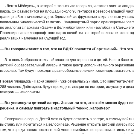
— «Лента Мёбиуса», о которой я только что говорила, и станет частью ланд
парка. Он разместится на площади около 90 гектаров в северо-западной час
границе с Ботаническим садом. Здесь сейчас фруктовые сады, лесные участки
павильоны биологической тематики. Ландшафтный парк с оранжереями благ
по аналогии с парками «Эдем» в Великобритании или «Бальбоа» в Сан-Диего
Проектирование ландшафтного парка начнётся во второй половине этого год
реализация намечена на будущий год.
— Вы говорили также о том, что на ВДНХ появится «Парк знаний». Что это
— Это новый образовательный кластер для взрослых и детей. На его базе о
детский образовательный лагерь, а также центр дополнительного образован
взрослых. Там будут проходить разнообразные лекции, семинары, мастер-кл
Первая площадка «Парка знаний» уже открылась 27 мая. Это кинотеатр-лект
288 человек. Днём здесь будут проходить лекции по истории, искусству и диза
вечером — кинопоказы.
— Вы упомянули детский лагерь. Значит ли это, что в нём можно будет ос
ребёнка, а самому поиграть в настольный теннис, например?
— Совершенно верно. Детей можно будет оставить в лагере, а самому пойти 
выставку или покататься на велосипеде. Решение открыть детский лагерь пр
тем, что среди наших посетителей много семейных, но при этом активных и 