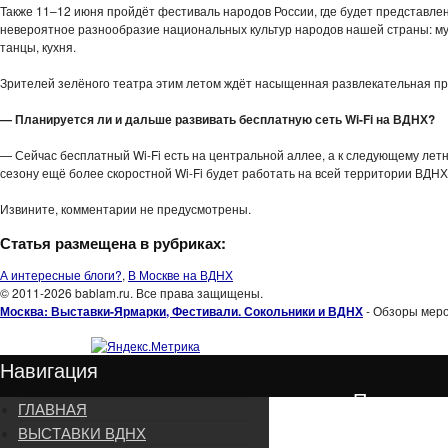
Также 11–12 июня пройдёт фестиваль народов России, где будет представле
невероятное разнообразие национальных культур народов нашей страны: му
танцы, кухня.
Зрителей зелёного театра этим летом ждёт насыщенная развлекательная пр
— Планируется ли и дальше развивать бесплатную сеть Wi-Fi на ВДНХ?
— Сейчас бесплатный Wi-Fi есть на центральной аллее, а к следующему лет
сезону ещё более скоростной Wi-Fi будет работать на всей территории ВДНХ
Извините, комментарии не предусмотрены.
Статья размещена в рубриках:
А интересные блоги?
,
В Москве на ВДНХ
© 2011-2026 bablam.ru. Все права защищены.
Москва: Выставки-Ярмарки, Фестивали. Сокольники и ВДНХ
- Обзоры меро
Навигация
Подписка
ГЛАВНАЯ
ВЫСТАВКИ ВДНХ