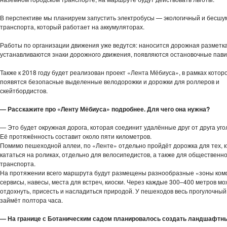
В перспективе мы планируем запустить электробусы — экологичный и бесшу
транспорта, который работает на аккумуляторах.
Работы по организации движения уже ведутся: наносится дорожная разметка
устанавливаются знаки дорожного движения, появляются остановочные пав
Также к 2018 году будет реализован проект «Лента Мёбиуса», в рамках котор
появятся безопасные выделенные велодорожки и дорожки для роллеров и
скейтбордистов.
— Расскажите про «Ленту Мёбиуса» подробнее. Для чего она нужна?
— Это будет окружная дорога, которая соединит удалённые друг от друга уго
Её протяжённость составит около пяти километров.
Помимо пешеходной аллеи, по «Ленте» отдельно пройдёт дорожка для тех, 
кататься на роликах, отдельно для велосипедистов, а также для общественно
транспорта.
На протяжении всего маршрута будут размещены разнообразные «зоны ко
сервисы, навесы, места для встреч, киоски. Через каждые 300–400 метров мо
отдохнуть, присесть и насладиться природой. У пешеходов весь прогулочны
займёт полтора часа.
— На границе с Ботаническим садом планировалось создать ландшафтны