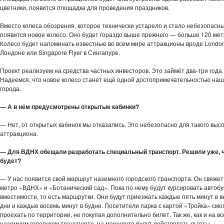
цветники, появится площадка для проведения праздников.
Вместо колеса обозрения, которое технически устарело и стало небезопасн
появится новое колесо. Оно будет гораздо выше прежнего — больше 120 мет
Колесо будет напоминать известные во всем мире аттракционы вроде London
Лондоне или Singapore Flyer в Сингапуре.
Проект реализуем на средства частных инвесторов. Это займёт два-три года.
Надеемся, что новое колесо станет ещё одной достопримечательностью наш
города.
— А в нём предусмотрены открытые кабинки?
— Нет, от открытых кабинок мы отказались. Это небезопасно для такого высо
аттракциона.
— Для ВДНХ обещали разработать специальный транспорт. Решили уже, ч
будет?
— У нас появится свой маршрут наземного городского транспорта. Он свяжет
метро «ВДНХ» и «Ботанический сад». Пока по нему будут курсировать автоб
вместимости, то есть маршрутки. Они будут приезжать каждые пять минут в 
дни и каждые восемь минут в будни. Посетители парка с картой «Тройка» смо
проехать по территории, не покупая дополнительно билет. Так же, как и на в
наземном городском транспорте, на маршруте будут действовать льготы.