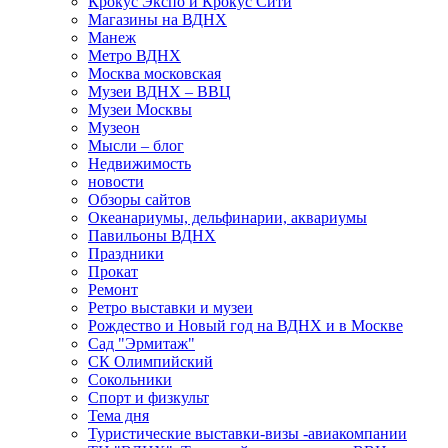
Крокус Экспо и Крокус Сити
Магазины на ВДНХ
Манеж
Метро ВДНХ
Москва московская
Музеи ВДНХ – ВВЦ
Музеи Москвы
Музеон
Мысли – блог
Недвижимость
новости
Обзоры сайтов
Океанариумы, дельфинарии, аквариумы
Павильоны ВДНХ
Праздники
Прокат
Ремонт
Ретро выставки и музеи
Рождество и Новый год на ВДНХ и в Москве
Сад "Эрмитаж"
СК Олимпийский
Сокольники
Спорт и физкульт
Тема дня
Туристические выставки-визы -авиакомпании