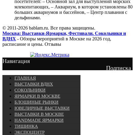
посетителей: – Основной зал для выступлений морских
млекопитающих, – Аквариум, в котором установлены 80
больших аквариумов и бассейнов, – Центр плавания с
дельфинами.
© 2011-2026 bablam.ru. Все права защищены.
Москва: Выставки-Ярмарки, Фестивали. Сокольники и
ВДНХ
- Обзоры мероприятий в Москве на 2026 год,
расписание и цены. Отзывы
Навигация
Подписка
ГЛАВНАЯ
ВЫСТАВКИ ВДНХ
СОКОЛЬНИКИ
ЯРМАРКИ В МОСКВЕ
БЛОШИНЫЕ РЫНКИ
ЮВЕЛИРНЫЕ ВЫСТАВКИ
ВЫСТАВКИ В МОСКВЕ
HANDMADE ЯРМАРКИ
ТИШИНКА
ЭКСПОЦЕНТР