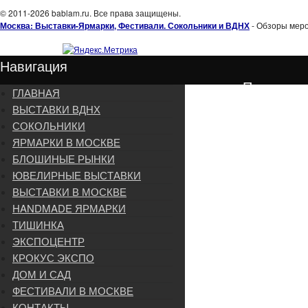
© 2011-2026 bablam.ru. Все права защищены.
Москва: Выставки-Ярмарки, Фестивали. Сокольники и ВДНХ
- Обзоры меро
Навигация
Подписка
ГЛАВНАЯ
ВЫСТАВКИ ВДНХ
СОКОЛЬНИКИ
ЯРМАРКИ В МОСКВЕ
БЛОШИНЫЕ РЫНКИ
ЮВЕЛИРНЫЕ ВЫСТАВКИ
ВЫСТАВКИ В МОСКВЕ
HANDMADE ЯРМАРКИ
ТИШИНКА
ЭКСПОЦЕНТР
КРОКУС ЭКСПО
ДОМ И САД
ФЕСТИВАЛИ В МОСКВЕ
КОНТАКТЫ