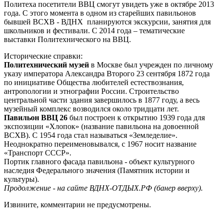
Политеха посетители ВВЦ смогут увидеть уже в октябре 2013
года. С этого момента в одном из старейших павильонов
бывшей ВСХВ - ВДНХ планируются экскурсии, занятия для
школьников и фестивали. С 2014 года – тематические
выставки Политехнического на ВВЦ.
Исторические справки:
Политехнический музей
в Москве был учрежден по личному
указу императора Александра Второго 23 сентября 1872 года
по инициативе Общества любителей естествознания,
антропологии и этнографии России. Строительство
центральной части здания завершилось в 1877 году, а весь
музейный комплекс возводился около тридцати лет.
Павильон ВВЦ 26
был построен к открытию 1939 года для
экспозиции «Хлопок» (название павильона на довоенной
ВСХВ). С 1954 года стал называться «Земледелие».
Неоднократно переименовывался, с 1967 носит название
«Транспорт СССР».
Портик главного фасада павильона - объект культурного
наследия Федерального значения (Памятник истории и
культуры).
Продолжение - на сайте ВДНХ-ОТДЫХ.РФ (банер вверху).
Извините, комментарии не предусмотрены.