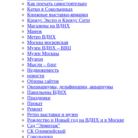
Как поехать самостоятельно
Катки в Сокольниках
Книжные выставки-ярмарки
Крокус Экспо и Крокус Сити
Магазины на ВДНХ
Манеж
Метро ВДНХ
Москва московская
Музеи ВДНХ – ВВЦ
Музеи Москвы
Музеон
Мысли – блог
Недвижимость
новости
Обзоры сайтов
Океанариумы, дельфинарии, аквариумы
Павильоны ВДНХ
Праздники
Прокат
Ремонт
Ретро выставки и музеи
Рождество и Новый год на ВДНХ и в Москве
Сад "Эрмитаж"
СК Олимпийский
Сокольники