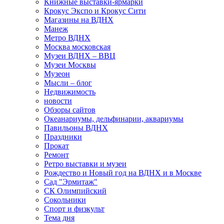
Книжные выставки-ярмарки
Крокус Экспо и Крокус Сити
Магазины на ВДНХ
Манеж
Метро ВДНХ
Москва московская
Музеи ВДНХ – ВВЦ
Музеи Москвы
Музеон
Мысли – блог
Недвижимость
новости
Обзоры сайтов
Океанариумы, дельфинарии, аквариумы
Павильоны ВДНХ
Праздники
Прокат
Ремонт
Ретро выставки и музеи
Рождество и Новый год на ВДНХ и в Москве
Сад "Эрмитаж"
СК Олимпийский
Сокольники
Спорт и физкульт
Тема дня