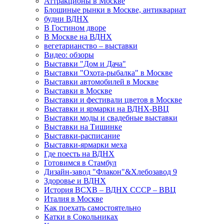
Аттракционы в Москве
Блошиные рынки в Москве, антиквариат
будни ВДНХ
В Гостином дворе
В Москве на ВДНХ
вегетарианство – выставки
Видео: обзоры
Выставки "Дом и Дача"
Выставки "Охота-рыбалка" в Москве
Выставки автомобилей в Москве
Выставки в Москве
Выставки и фестивали цветов в Москве
Выставки и ярмарки на ВДНХ-ВВЦ
Выставки моды и свадебные выставки
Выставки на Тишинке
Выставки-расписание
Выставки-ярмарки меха
Где поесть на ВДНХ
Готовимся в Стамбул
Дизайн-завод "Флакон"&Хлебозавод 9
Здоровье и ВДНХ
История ВСХВ – ВДНХ СССР – ВВЦ
Италия в Москве
Как поехать самостоятельно
Катки в Сокольниках