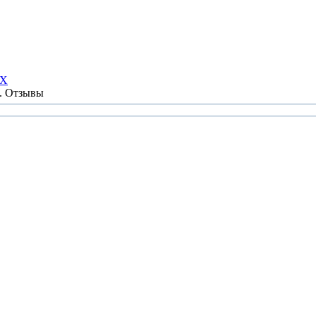
НХ
ы. Отзывы