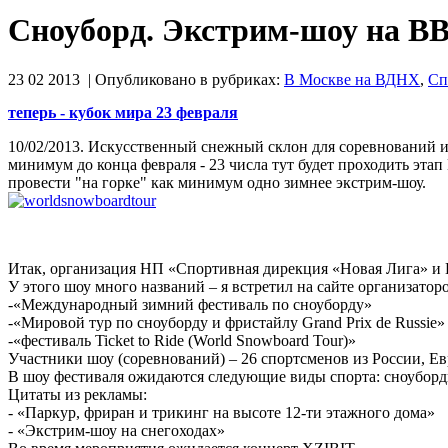
Сноуборд. Экстрим-шоу на В
23 02 2013 | Опубликовано в рубриках:
В Москве на ВДНХ
,
Сп
теперь - кубок мира 23 февраля
10/02/2013. Искусственный снежный склон для соревнований 
минимум до конца февраля - 23 числа тут будет проходить этап
провести "на горке" как минимум одно зимнее экстрим-шоу.
-
Итак, организация НП «Спортивная дирекция «Новая Лига» и
У этого шоу много названий – я встретил на сайте организато
-«Международный зимний фестиваль по сноуборду»
-«Мировой тур по сноуборду и фристайлу Grand Prix de Russie»
-«фестиваль Ticket to Ride (World Snowboard Tour)»
Участники шоу (соревнований) – 26 спортсменов из России, 
В шоу фестиваля ожидаются следующие виды спорта: сноуборди
Цитаты из рекламы:
- «Паркур, фриран и трикинг на высоте 12-ти этажного дома»
- «Экстрим-шоу на снегоходах»