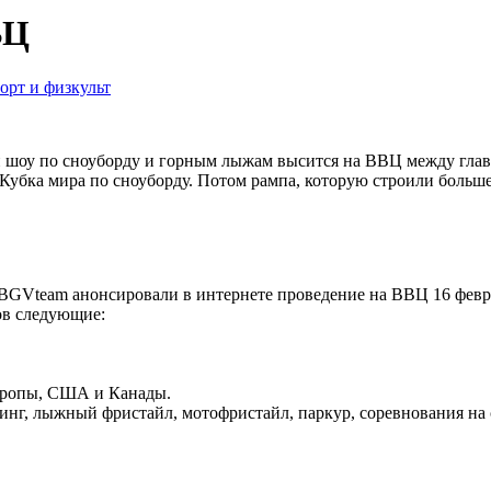
ВЦ
орт и физкульт
и шоу по сноуборду и горным лыжам высится на ВВЦ между гла
 Кубка мира по сноуборду. Потом рампа, которую строили больше
 BGVteam анонсировали
в интернете проведение на ВВЦ 16 февр
ров следующие:
Европы, США и Канады.
нг, лыжный фристайл, мотофристайл, паркур, соревнования на с