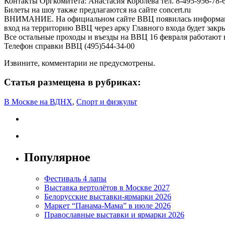
Контакты Оргкомитета: Анастасия Королева тел. 8-495-956-78-
Билеты на шоу также предлагаются на сайте concert.ru
ВНИМАНИЕ. На официальном сайте ВВЦ появилась информация, 
вход на территорию ВВЦ через арку Главного входа будет закр
Все остальные проходы и въезды на ВВЦ 16 февраля работают
Телефон справки ВВЦ (495)544-34-00
Извините, комментарии не предусмотрены.
Статья размещена в рубриках:
В Москве на ВДНХ
,
Спорт и физкульт
Популярное
Фестиваль 4 лапы
Выставка вертолётов в Москве 2027
Белорусские выставки-ярмарки 2026
Маркет “Панама-Мама” в июле 2026
Православные выставки и ярмарки 2026