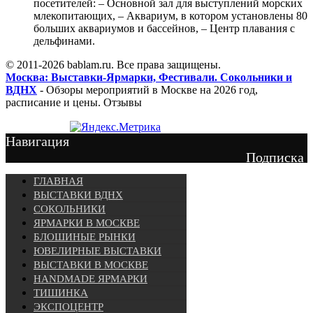
посетителей: – Основной зал для выступлений морских
млекопитающих, – Аквариум, в котором установлены 80
больших аквариумов и бассейнов, – Центр плавания с
дельфинами.
© 2011-2026 bablam.ru. Все права защищены.
Москва: Выставки-Ярмарки, Фестивали. Сокольники и
ВДНХ
- Обзоры мероприятий в Москве на 2026 год,
расписание и цены. Отзывы
Навигация
Подписка
ГЛАВНАЯ
ВЫСТАВКИ ВДНХ
СОКОЛЬНИКИ
ЯРМАРКИ В МОСКВЕ
БЛОШИНЫЕ РЫНКИ
ЮВЕЛИРНЫЕ ВЫСТАВКИ
ВЫСТАВКИ В МОСКВЕ
HANDMADE ЯРМАРКИ
ТИШИНКА
ЭКСПОЦЕНТР