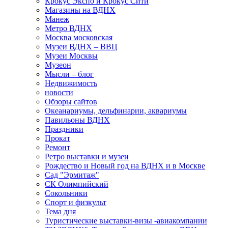
Крокус Экспо и Крокус Сити
Магазины на ВДНХ
Манеж
Метро ВДНХ
Москва московская
Музеи ВДНХ – ВВЦ
Музеи Москвы
Музеон
Мысли – блог
Недвижимость
новости
Обзоры сайтов
Океанариумы, дельфинарии, аквариумы
Павильоны ВДНХ
Праздники
Прокат
Ремонт
Ретро выставки и музеи
Рождество и Новый год на ВДНХ и в Москве
Сад "Эрмитаж"
СК Олимпийский
Сокольники
Спорт и физкульт
Тема дня
Туристические выставки-визы -авиакомпании